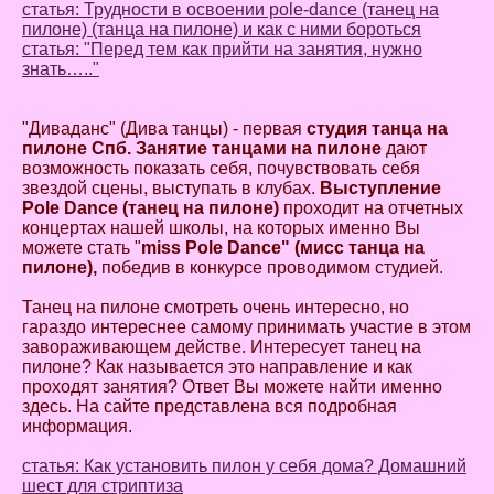
статья: Трудности в освоении pole-dance (танец на
пилоне) (танца на пилоне) и как с ними бороться
статья: "Перед тем как прийти на занятия, нужно
знать….."
"Диваданс" (Дива танцы) - первая
студия танца на
пилоне Спб. Занятие танцами на пилоне
дают
возможность показать себя, почувствовать себя
звездой сцены, выступать в клубах.
Выступление
Pole Dance (танец на пилоне)
проходит на отчетных
концертах нашей школы, на которых именно Вы
можете стать "
miss
Pole Dance" (мисс танца на
пилоне),
победив в конкурсе проводимом студией.
Танец на пилоне смотреть очень интересно, но
гараздо интереснее самому принимать участие в этом
завораживающем действе. Интересует танец на
пилоне? Как называется это направление и как
проходят занятия? Ответ Вы можете найти именно
здесь. На сайте представлена вся подробная
информация.
статья: Как установить пилон у себя дома? Домашний
шест для стриптиза