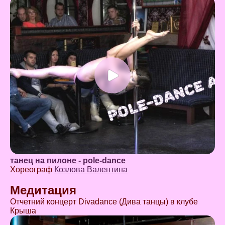
танец на пилоне - pole-dance
Хореограф
Козлова Валентина
Медитация
Отчетний концерт Divadance (Дива танцы) в клубе
Крыша