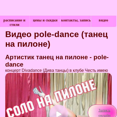
расписание и
цены и скидки
контакты, запись
видео
стили
Видео pole-dance (танец
на пилоне)
Артистик танец на пилоне - pole-
dance
концерт Divadance (Дива танцы) в клубе Честь имею
Запись
онлайн