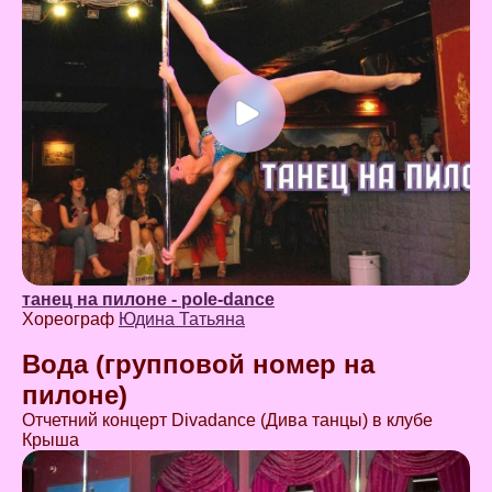
танец на пилоне - pole-dance
Хореограф
Юдина Татьяна
Вода (групповой номер на
пилоне)
Отчетний концерт Divadance (Дива танцы) в клубе
Крыша