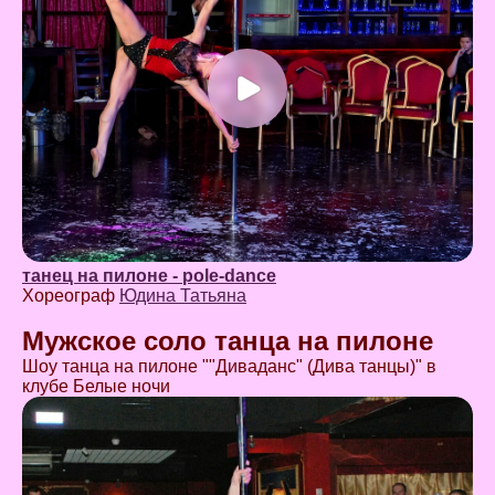
танец на пилоне - pole-dance
Хореограф
Юдина Татьяна
Мужское соло танца на пилоне
Шоу танца на пилоне ""Диваданс" (Дива танцы)" в
клубе Белые ночи