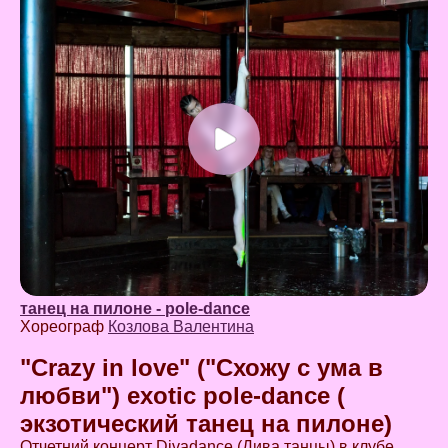
танец на пилоне - pole-dance
Хореограф
Козлова Валентина
"Сrazy in lovе" ("Схожу с ума в
любви") exotic pole-dance (
экзотический танец на пилоне)
Отчетний концерт Divadance (Дива танцы) в клубе