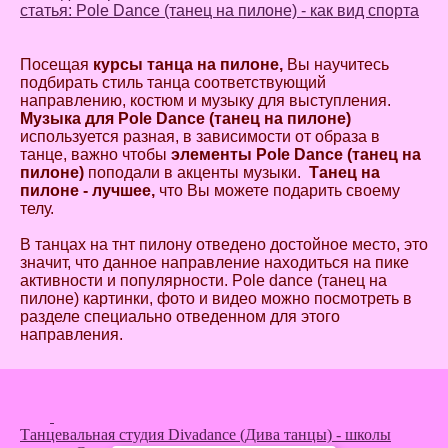
статья: Pole Dance (танец на пилоне) - как вид спорта
Посещая
курсы танца на пилоне,
Вы научитесь
подбирать стиль танца соответствующий
направлению, костюм и музыку для выступления.
Музыка для Pole Dance (танец на пилоне)
используется разная, в зависимости от образа в
танце, важно чтобы
элементы Pole Dance (танец на
пилоне)
поподали в акценты музыки.
Танец на
пилоне - лучшее,
что Вы можете подарить своему
телу.
В танцах на тнт пилону отведено достойное место, это
значит, что данное направление находиться на пике
активности и популярности. Pole dance (танец на
пилоне) картинки, фото и видео можно посмотреть в
разделе специально отведенном для этого
направления.
Танцевальная студия Divadance (Дива танцы) - школы