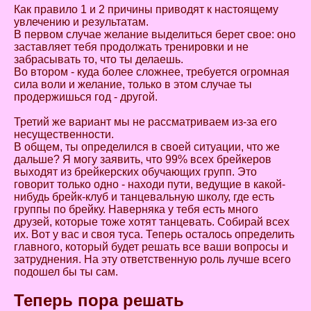
Как правило 1 и 2 причины приводят к настоящему
увлечению и результатам.
В первом случае желание выделиться берет свое: оно
заставляет тебя продолжать тренировки и не
забрасывать то, что ты делаешь.
Во втором - куда более сложнее, требуется огромная
сила воли и желание, только в этом случае ты
продержишься год - другой.
Третий же вариант мы не рассматриваем из-за его
несущественности.
В общем, ты определился в своей ситуации, что же
дальше? Я могу заявить, что 99% всех брейкеров
выходят из брейкерских обучающих групп. Это
говорит только одно - находи пути, ведущие в какой-
нибудь брейк-клуб и танцевальную школу, где есть
группы по брейку. Наверняка у тебя есть много
друзей, которые тоже хотят танцевать. Собирай всех
их. Вот у вас и своя туса. Теперь осталось определить
главного, который будет решать все ваши вопросы и
затруднения. На эту ответственную роль лучше всего
подошел бы ты сам.
Теперь пора решать