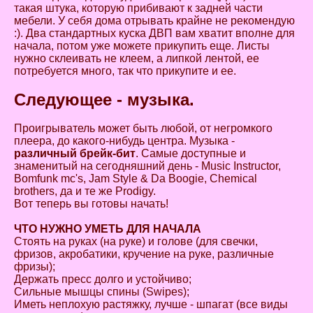
такая штука, которую прибивают к задней части
мебели. У себя дома отрывать крайне не рекомендую
:). Два стандартных куска ДВП вам хватит вполне для
начала, потом уже можете прикупить еще. Листы
нужно склеивать не клеем, а липкой лентой, ее
потребуется много, так что прикупите и ее.
Следующее - музыка.
Проигрыватель может быть любой, от негромкого
плеера, до какого-нибудь центра. Музыка -
различный брейк-бит
. Самые доступные и
знаменитый на сегодняшний день - Music Instructor,
Bomfunk mc's, Jam Style & Da Boogie, Chemical
brothers, да и те же Prodigy.
Вот теперь вы готовы начать!
ЧТО НУЖНО УМЕТЬ ДЛЯ НАЧАЛА
Стоять на руках (на руке) и голове (для свечки,
фризов, акробатики, кручение на руке, различные
фризы);
Держать пресс долго и устойчиво;
Сильные мышцы спины (Swipes);
Иметь неплохую растяжку, лучше - шпагат (все виды