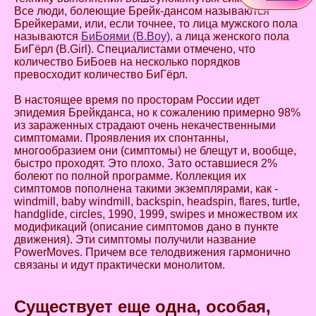
Все люди, болеющие Брейк-дансом называются
Брейкерами, или, если точнее, то лица мужского пола
называются
БиБоями (B.Boy),
а лица женского пола
БиГёрл (B.Girl). Специалистами отмечено, что
количество БиБоев на несколько порядков
превосходит количество БиГёрл.
В настоящее время по просторам России идет
эпидемия Брейкданса, но к сожалению примерно 98%
из зараженных страдают очень некачественными
симптомами. Проявления их спонтанны,
многообразием они (симптомы) не блещут и, вообще,
быстро проходят. Это плохо. Зато оставшиеся 2%
болеют по полной программе. Коллекция их
симптомов пополнена такими экземплярами, как -
windmill, baby windmill, backspin, headspin, flares, turtle,
handglide, сircles, 1990, 1999, swipes и множеством их
модификаций (описание симптомов дано в пункте
движения). Эти симптомы получили название
PowerMoves. Причем все телодвижения гармонично
связаны и идут практически монолитом.
Существует еще одна, особая,