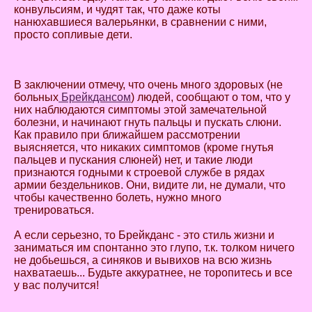
конвульсиям, и чудят так, что даже коты
нанюхавшиеся валерьянки, в сравнении с ними,
просто сопливые дети.
В заключении отмечу, что очень много здоровых (не
больных
Брейкдансом
) людей, сообщают о том, что у
них наблюдаются симптомы этой замечательной
болезни, и начинают гнуть пальцы и пускать слюни.
Как правило при ближайшем рассмотрении
выясняется, что никаких симптомов (кроме гнутья
пальцев и пускания слюней) нет, и такие люди
признаются годными к строевой службе в рядах
армии бездельников. Они, видите ли, не думали, что
чтобы качественно болеть, нужно много
тренироваться.
А если серьезно, то Брейкданс - это стиль жизни и
заниматься им спонтанно это глупо, т.к. толком ничего
не добьешься, а синяков и вывихов на всю жизнь
нахватаешь... Будьте аккуратнее, не торопитесь и все
у вас получится!