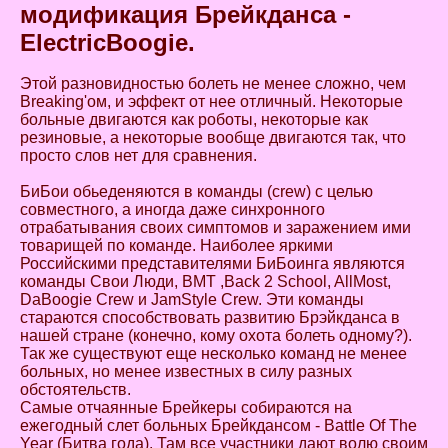
модификация Брейкданса -
ElectricBoogie.
Этой разновидностью болеть не менее сложно, чем
Breaking'ом, и эффект от нее отличный. Некоторые
больные двигаются как роботы, некоторые как
резиновые, а некоторые вообще двигаются так, что
просто слов нет для сравнения.
БиБои обьеденяются в команды (crew) с целью
совместного, а иногда даже синхронного
отрабатывания своих симптомов и заражением ими
товарищей по команде. Наиболее яркими
Российскими представителями БиБоинга являются
команды Свои Люди, BMT ,Back 2 School, AllMost,
DaBoogie Crew и JamStyle Crew. Эти команды
стараются способствовать развитию Брэйкданса в
нашей стране (конечно, кому охота болеть одному?).
Так же существуют еще несколько команд не менее
больных, но менее известных в силу разных
обстоятельств.
Самые отчаянные Брейкеры собираются на
ежегодный слет больных Брейкдансом - Battle Of The
Year (Битва года). Там все участники дают волю своим