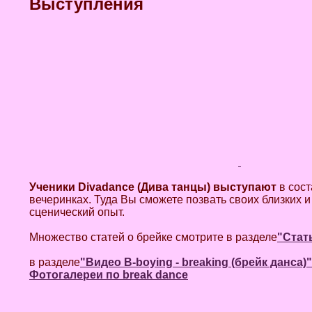
Выступления
Ученики Divadance (Дива танцы) выступают
в сост
вечеринках. Туда Вы сможете позвать своих близких 
сценический опыт.
Множество статей о брейке смотрите в разделе
"Стат
в разделе
"Видео B-boying - breaking (брейк данса)
"
Фотогалереи по break dance