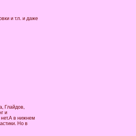
вки и т.п. и даже
а, Глайдов,
нг и
 нет.А в нижнем
астики. Но в