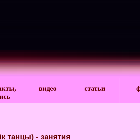
акты,
видео
статьи
ф
ись
йк танцы) - занятия