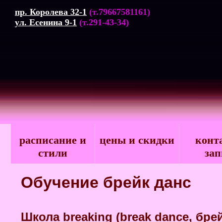
пр. Королева 32-1
(т.79667581161)
ул. Есенина 9-1
(т.291-43-34)
расписание и
цены и скидки
конт
стили
зап
Обучение брейк данс
Школа breaking (break dance, бре