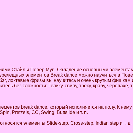
иями Стайл и Повер Мув. Овладение основными элемента
о зрелещных элементов Break dance можно научиться в Пове
-бэг, локтевые фризы вы научитесь и очень крутым фишкам 
сь без сложности: Гелику, свипу, треку, крабу, черепахе, т
ементов break dance, который исполняется на полу. К нему
in, Pretzels, CC, Swing, Buttslide и т. п.
носятся элементы Slide-step, Cross-step, Indian step и т. д.