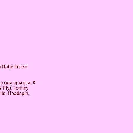
 Baby freeze,
я или прыжки. К
ow Fly), Tommy
lls, Headspin,