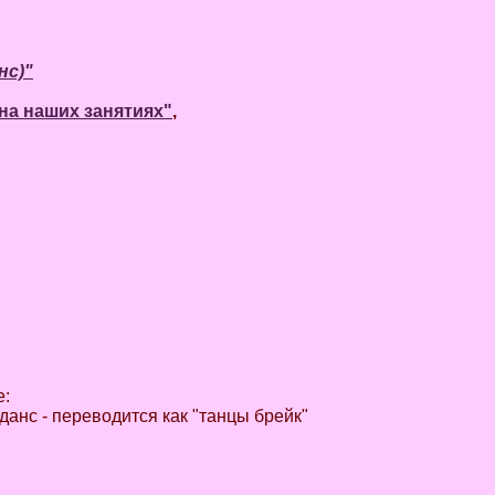
нс)"
- на наших занятиях"
,
е:
кданс - переводится как "танцы брейк"