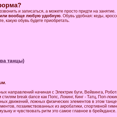
 форма?
озвонить и записаться, а можете просто придти на занятие.
 или вообще любую удобную
. Обувь удобная: кеды, кроссо
те, какую обувь будете приобретать.
ива танцы)
им.
ых направлений начиная с Электрик буги, Вейвинга, Робот
стилям break dance как Попс, Локинг, Кинг - Татц, Поп-локи
чных движений, ложных физических элементов в этом танце
ментов, позаимствованных из акробатики, спортивной гимн
узыку и чувствовать ритм это самое главное в брейкдансе.