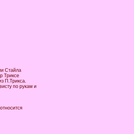
ми Стайла
р Триксе
из П.Трикса.
висту по рукам и
 относится