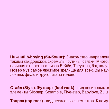
Нижний b-boying (би-боинг):
Знакомство направлен
такими как дорожки, скремблы, рутины, связки. Мног
начиная с простых фризов Бейби, Треугола, бэг, полу
Повер мув самое любимое зрелище для всех. Вы научите
локтям, флаю и кручению на голове.
Стайл (Style). Футворк (foot work)
- вид несиловых эл
элементы Six-step, Scramble, Five-step, Babylove, Zulu Sp
Топрок
(top rock)
- вид несиловых элементов. К нему от