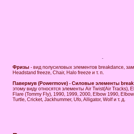
Фризы
- вид полусиловых элементов breakdance, зами
Headstand freeze, Chair, Halo freeze и т. п.
Павермув (Powermove) - Силовые элементы break 
этому виду относятся элементы Air Twist(Air Tracks), El
Flare (Tommy Fly), 1990, 1999, 2000, Elbow 1990, Elbow 
Turtle, Cricket, Jackhummer, Ufo, Alligator, Wolf и т. д.