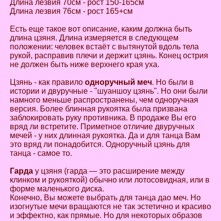
Длина лезвия 70см - рост 150-165см
Длина лезвия 76см - рост 165+см
Есть еще такое вот описание, каким должна быть
длина цзяня. Длина измеряется в следующем
положении: человек встаёт с вытянутой вдоль тела
рукой, расправив плечи и держит цзянь. Конец острия
не должен быть ниже верхнего края уха.
Цзянь - как правило
одноручный меч
. Но были в
истории и двуручные - "шуаншоу цзянь". Но они были
намного меньше распространены, чем одноручная
версия. Более блинная рукоятка была призвана
заблокировать руку противника. В продаже Вы его
вряд ли встретите. Приметное отличие двуручных
мечей - у них длинная рукоятка. Да и для танца Вам
это вряд ли понадобится. Одноручный цзянь для
танца - самое то.
Гарда
у цзяня (гарда — это расширение между
клинком и рукояткой) обычно или лотосовидная, или в
форме маленького диска.
Конечно, Вы можете выбрать для танца дао меч. Но
изогнутые мечи вращаются не так эстетично и красиво
и эффектно, как прямые. Но для некоторых образов