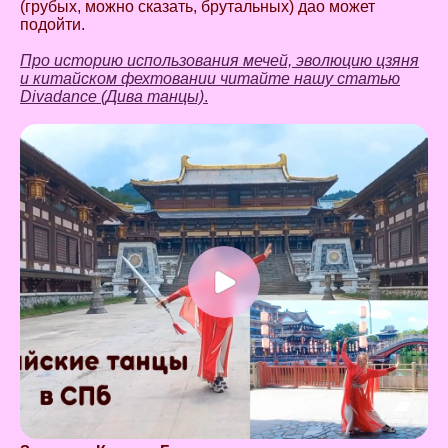
(грубых, можно сказать, брутальных) дао может
подойти.
Про историю использования мечей, эволюцию цзяня
и китайском фехтовании читайте нашу статью
Divadance (Дива танцы)
.