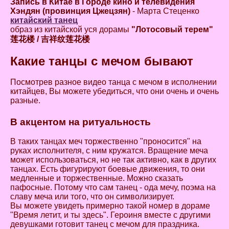
Запись в Китае в Городе кино и телевидения
Хэндян (провинция Цжецзян)
- Марта Стеценко
китайский танец
образ из китайской уся дорамы
"Лотосовый терем"
莲花楼 / 吉祥纹莲花楼
Какие танцы с мечом бывают
Посмотрев разное видео танца с мечом в исполнении
китайцев, Вы можете убедиться, что они очень и очень
разные.
В акцентом на ритуальность
В таких танцах меч торжественно "проносится" на
руках исполнителя, с ним кружатся. Вращение меча
может использоваться, но не так активно, как в других
танцах. Есть фигурируют боевые движения, то они
медленные и торжественные. Можно сказать
пафосные. Потому что сам танец - ода мечу, поэма на
славу меча или того, что он символизирует.
Вы можете увидеть примерно такой номер в дораме
"Время летит, и ты здесь". Героиня вместе с другими
девушками готовит танец с мечом для праздника.