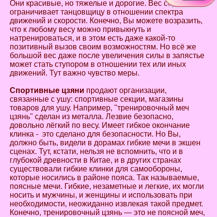
Они красивые, но тяжелые и дорогие. Вес серьезно
ограничивает танцовщицу в отношении спектра
движений и скорости. Конечно, Вы можете возразить,
что к любому весу можно привыкнуть и
натренироваться, и в этом есть даже какой-то
позитивный вызов своим возможностям. Но всё же
большой вес даже после увеличения силы в запястье
может стать ступором в отношении тех или иных
движений. Тут важно чувство меры.
Спортивные цзяни
продают организации,
связанные с ушу: спортивные секции, магазины
товаров для ушу. Например, "тренировочный меч
цзянь" сделан из металла. Лезвие безопасно,
довольно лёгкий по весу. Имеет гибкое окончание
клинка - это сделано для безопасности. Но Вы,
должно быть, видели в дорамах гибкие мечи в экшен
сценах. Тут, кстати, нельзя не вспомнить, что и в
глубокой древности в Китае, и в других странах
существовали гибкие клинки для самообороны,
которые носились в районе пояса. Так называемые,
поясные мечи. Гибкие, незаметные и легкие, их могли
носить и мужчины, и женщины и использовать при
необходимости, неожиданно извлекая такой предмет.
Конечно, тренировочный цзянь — это не поясной меч,