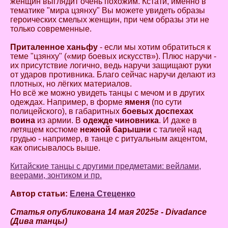
женщин выглядит очень похожим. Кстати, именно в
тематике "мира цзянху" Вы можете увидеть образы
героических смелых женщин, при чем образы эти не
только современные.
Приталенное ханьфу
- если мы хотим обратиться к
теме "цзянху" («мир боевых искусств»). Плюс наручи -
их присутствие логично, ведь наручи защищают руки
от ударов противника. Благо сейчас наручи делают из
плотных, но лёгких материалов.
Но всё же можно увидеть танцы с мечом и в других
одеждах. Например, в форме
яменя
(по сути
полицейского), в габаритных
боевых доспехах
воина
из армии. В
одежде чиновника
. И даже в
летящем костюме
нежной барышни
с талией над
грудью - например, в танце с ритуальным акцентом,
как описывалось выше.
Китайские танцы с другими предметами: вейлами,
веерами, зонтиком и пр.
Автор статьи:
Елена Стеценко
Статья опубликована 14 мая 2025г - Divadance
(Дива танцы)