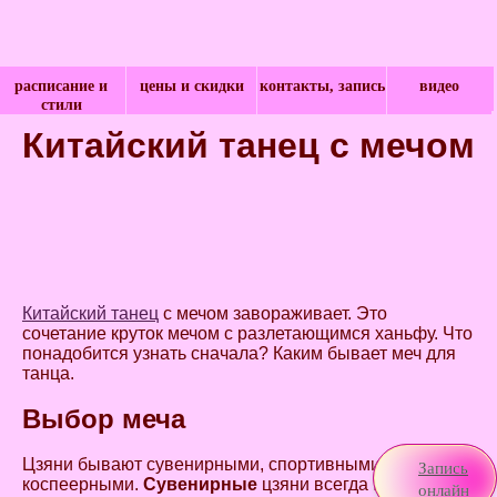
расписание и
цены и скидки
контакты, запись
видео
стили
Китайский танец с мечом
Китайский танец
с мечом завораживает. Это
сочетание круток мечом с разлетающимся ханьфу. Что
понадобится узнать сначала? Каким бывает меч для
танца.
Выбор меча
Цзяни бывают сувенирными, спортивными и
Запись
коспеерными.
Сувенирные
цзяни всегда из металла.
онлайн