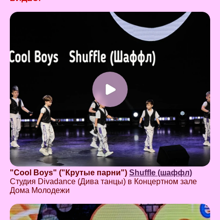
"Cool Boys" ("Крутые парни")
Shuffle (шаффл)
Студия Divadance (Дива танцы) в Концертном зале
Дома Молодежи