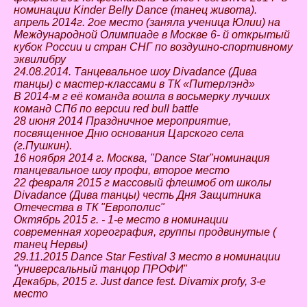
номинации Kinder Belly Dance (танец живота).
апрель 2014г. 2ое место (заняла ученица Юлии) на
Международной Олимпиаде в Москве 6- й открытый
кубок России и стран СНГ по воздушно-спортивному
эквилибру
24.08.2014. Танцевальное шоу Divadance (Дива
танцы) с мастер-классами в ТК «Питерлэнд»
В 2014-м г её команда вошла в восьмерку лучших
команд СПб по версии red bull battle
28 июня 2014 Праздничное мероприятие,
посвященное Дню основания Царского села
(г.Пушкин).
16 ноября 2014 г. Москва, "Dance Star"номинация
танцевальное шоу профи, второе место
22 февраля 2015 г массовый флешмоб от школы
Divadance (Дива танцы) честь Дня Защитника
Отечества в ТК "Европолис"
Октябрь 2015 г. - 1-е место в номинации
современная хореография, группы продвинутые (
танец Нервы)
29.11.2015 Dance Star Festival 3 место в номинации
"универсальный танцор ПРОФИ"
Декабрь, 2015 г. Just dance fest. Divamix profy, 3-e
место