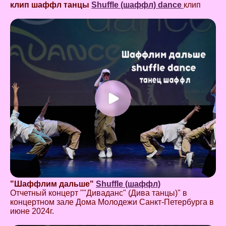
клип шаффл танцы
Shuffle (шаффл) dance
клип
"Шаффлим дальше"
Shuffle (шаффл)
Отчетный концерт ""Диваданс" (Дива танцы)" в
концертном зале Дома Молодежи Санкт-Петербурга в
июне 2024г.