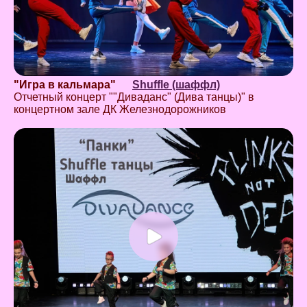
"Игра в кальмара"
Shuffle (шаффл)
Отчетный концерт ""Диваданс" (Дива танцы)" в
концертном зале ДК Железнодорожников