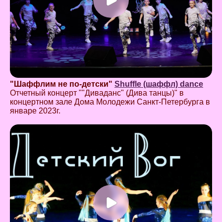
"Шаффлим не по-детски"
Shuffle (шаффл) dance
Отчетный концерт ""Диваданс" (Дива танцы)" в
концертном зале Дома Молодежи Санкт-Петербурга в
январе 2023г.