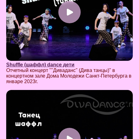
Shuffle (шаффл) dance дети
Отчетный концерт ""Диваданс" (Дива танцы)" в
концертном зале Дома Молодежи Санкт-Петербурга в
январе 2023г.