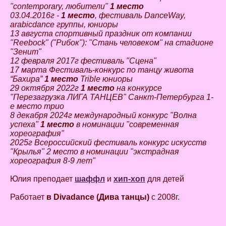
"contemporary, любители"
1 место
03.04.2016г -
1 место
, фестиваль DanceWay,
arabicdance группы, юниоры
13 августа спортивный праздник от компании
"Reebock" ("Рибок"): "Стань человеком" на стадионе
"Зенит"
12 февраля 2017г фестиваль "Сцена"
17 марта Фестиваль-конкурс по танцу живота
“Бахира”
1 место
Trible юниоры
29 октября 2022г
1 место
на конкурсе
"Перезагрузка ЛИГА ТАНЦЕВ" Санкт-Петербурга 1-
е место трио
8 декабря 2024г международный конкурс "Волна
успеха"
1 место
в номинации "современная
хореография"
2025г Всероссийский фестиваль конкурс искусств
"Крылья" 2 место в номинации "экстрадная
хореография 8-9 лет"
Юлия преподает
шаффл
и
хип-хоп
для детей
Работает
в Divadance (Дива танцы)
с 2008г.