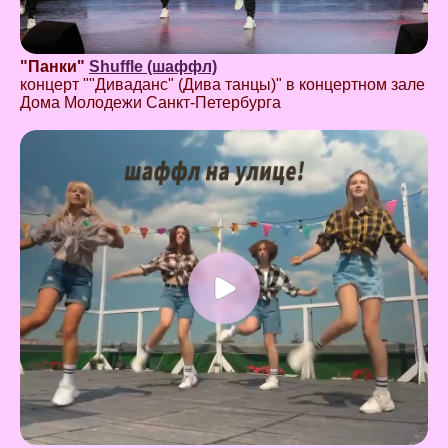
"Панки"
Shuffle (шаффл)
концерт ""Диваданс" (Дива танцы)" в концертном зале
Дома Молодежи Санкт-Петербурга