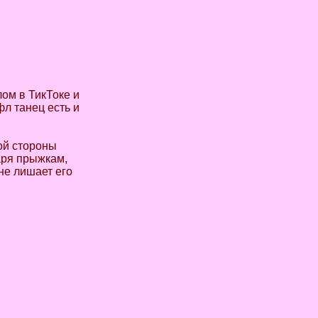
ом в ТикТоке и
л танец есть и
гой стороны
аря прыжкам,
не лишает его