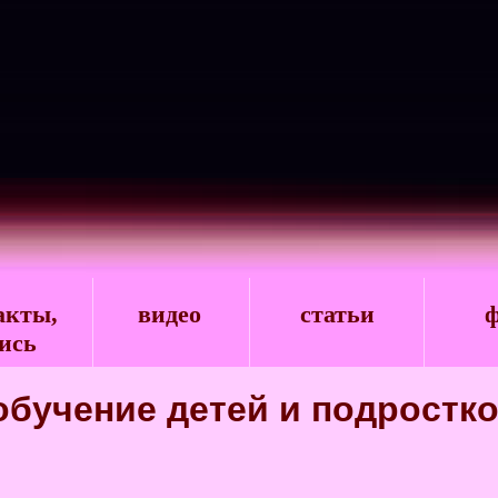
акты,
видео
статьи
ф
ись
 обучение детей и подростк