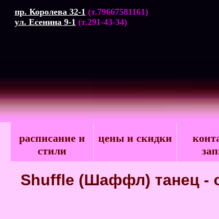
пр. Королева 32-1
(т.79667581161)
ул. Есенина 9-1
(т.291-43-34)
расписание и
цены и скидки
конт
стили
зап
Shuffle (Шаффл) танец -