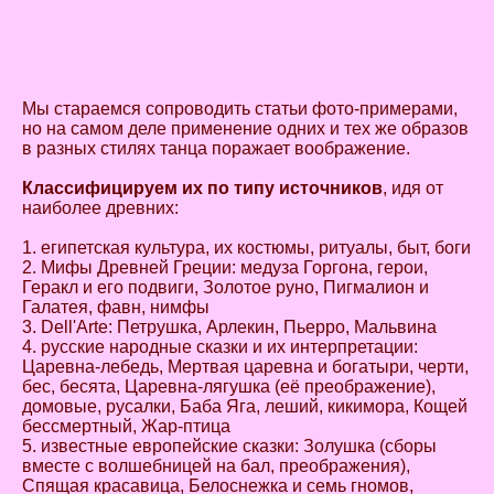
Мы стараемся сопроводить статьи фото-примерами,
но на самом деле применение одних и тех же образов
в разных стилях танца поражает воображение.
Классифицируем их по типу источников
, идя от
наиболее древних:
1. египетская культура, их костюмы, ритуалы, быт, боги
2. Мифы Древней Греции: медуза Горгона, герои,
Геракл и его подвиги, Золотое руно, Пигмалион и
Галатея, фавн, нимфы
3. Dell'Arte: Петрушка, Арлекин, Пьерро, Мальвина
4. русские народные сказки и их интерпретации:
Царевна-лебедь, Мертвая царевна и богатыри, черти,
бес, бесята, Царевна-лягушка (её преображение),
домовые, русалки, Баба Яга, леший, кикимора, Кощей
бессмертный, Жар-птица
5. известные европейские сказки: Золушка (сборы
вместе с волшебницей на бал, преображения),
Спящая красавица, Белоснежка и семь гномов,