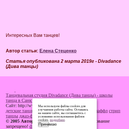
Интересных Вам танцев!
Автор статьи:
Елена Стеценко
Статья опубликована 2 марта 2019г - Divadance
(Дива танцы)
Танцевальная студия Divadance (Дива танцы) - школы
танца в Санкт-Петербурге
Сайт: http://www.divadance.ru
Мы используем файлы cookies для
улучшения работы сайта. Оставаясь
детские танцы
кей-поп танцы
танец живота
шаффл
стрип
на нашем сайте, вы соглашаетесь с
танцы
джаз-фанк
и другие
условиями использования файлов
cookies.
подробнее
.
© 2005
Авторские права защищены.
Копирование
Принимаю
запрещено!
divaletter@yandex.ru