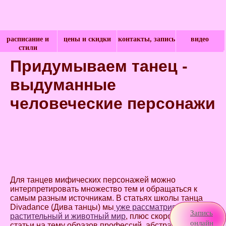
расписание и
цены и скидки
контакты, запись
видео
стили
Придумываем танец -
выдуманные
человеческие персонажи
Для танцев мифических персонажей можно
интерпретировать множество тем и обращаться к
самым разным источникам. В статьях школы танца
Divadance (Дива танцы) мы
уже рассматривали
Запись
растительный и животный мир
, плюс скоро выйдут
онлайн
статьи на тему образов профессий, абстракции в