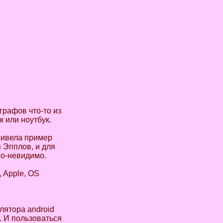
рафов что-то из
 или ноутбук.
ривела пример
 Эпплов, и для
мо-невидимо.
 Apple, OS
лятора android
 И пользоваться