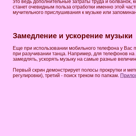
это ведь дополнительные затраты труда и болванок, 
станет очевидным польза отработки именно этой част
мучительного прислушивания к музыке или запоминани
Замедление и ускорение музыки
Еще при использовании мобильного телефона у Вас п
при разучивании танца. Например, для телефонов н
замедлять, ускорять музыку на самые разные величины
Первый скрин демонстрирует полосы прокрутки и метк
регулировки), третий - поиск треком по папкам.
Прилож