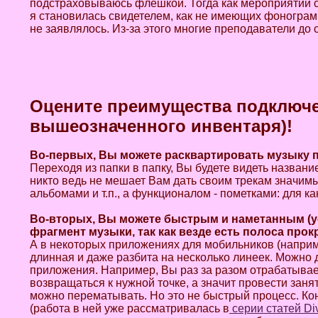
подстраховываюсь флешкой. Тогда как мероприятий с
я становилась свидетелем, как не имеющих фонограм
не заявлялось. Из-за этого многие преподаватели до 
Оцените
преимущества
подключ
вышеозначенного
инвентаря
)!
Во-первых, Вы можете расквартировать музыку п
Переходя из папки в папку, Вы будете видеть названи
никто ведь не мешает Вам дать своим трекам значимы
альбомами и т.п., а функционалом - пометками: для как
Во-вторых, Вы можете быстрым и наметанным (у
фрагмент музыки, так как везде есть полоса прок
А в некоторых приложениях для мобильников (наприме
длинная и даже разбита на несколько линеек. Можно 
приложения. Например, Вы раз за разом отрабатыва
возвращаться к нужной точке, а значит провести зан
можно перематывать. Но это не быстрый процесс. Кон
(работа в ней уже рассматривалась в
серии статей Di