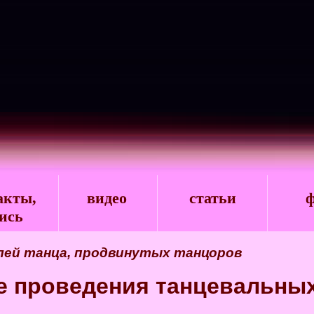
акты,
видео
статьи
ф
ись
лей танца, продвинутых танцоров
е проведения танцевальны