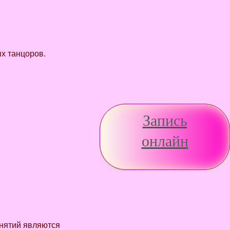
х танцоров.
Запись
онлайн
анятий являются