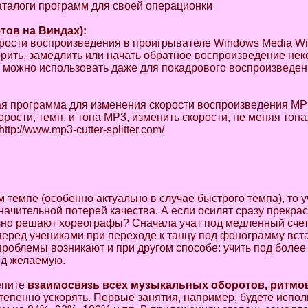
аталоги программ для своей операционки
тов
на
Виндах
):
ости воспроизведения в проигрывателе Windows Media Wi
рить, замедлить или начать обратное воспроизведение нек
можно использовать даже для покадрового воспроизведен
 программа для изменения скорости воспроизведения MP
сти, темп, и тона MP3, изменить скорости, не меняя тона
p://www.mp3-cutter-splitter.com/
 темпе (особенно актуально в случае быстрого темпа), то 
значительной потерей качества. А если осилят сразу прекрас
чно решают хореографы? Сначала учат под медленный счет
перед учениками при переходе к танцу под фонограмму вст
е проблемы возникают и при другом способе: учить под боле
под желаемую.
епите
взаимосвязь всех музыкальных оборотов, ритмов
степенно ускорять. Первые занятия, например, будете испол