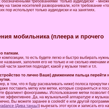
 обозначенными требованиями "только аудиодиски" - множе
му на таком носителей разворачивали, хотя требование «т
сих пор используют только аудиодиски и на занятиях.
ения
мобильника
(
плеера
и
прочего
о папкам.
е композиции, то есть будете легко и быстро выбирать нужн
е названия, заполняя его не только и не сколько именами 
ой части занятия подходит, какой у музыки темп и т.п.
стройство то лично Ваше) движением пальца перейти 
рутки.
р, в том, что я буду расхваливать ниже) полоса прокрутки
даже поставить метку или метки, которые сохраняться и пос
ете фрагмент фонограммы. Использование метки позволит 
ятие эффективнее. Да, на музыкальной аппаратуре и музыка
ечно, Вы можете заранее в cooledit' е или другой програм
vadance (Дива танцы)
) вырезать этот кусок и записать его н