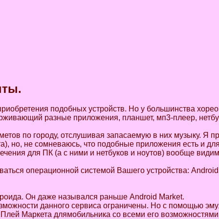
нты.
риобретения подобных устройств. Но у большинства хореог
рживающий разные приложения, планшет, мп3-плеер, нетбук
етов по городу, отслушивая запасаемую в них музыку. Я п
, но, не сомневаюсь, что подобные приложения есть и для
чения для ПК (а с ними и нетбуков и ноутов) вообще види
аться операционной системой Вашего устройства: Android,
роида. Он даже назывался раньше Android Market.
зможности данного сервиса ограничены. Но с помощью эму
 Плей Маркета длямобильника со всеми его возможностями.