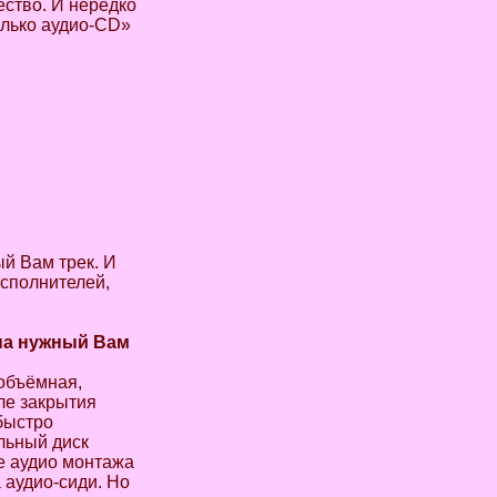
ство. И нередко
олько аудио-CD»
ый Вам трек. И
исполнителей,
на нужный Вам
 объёмная,
ле закрытия
быстро
льный диск
ме аудио монтажа
а аудио-сиди. Но