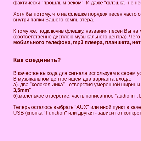
фактически "прошлым веком". И даже "флэшка" не не
Хотя бы потому, что на флешке порядок песен часто о
внутри папки Вашего компьютера.
К тому же, подключив флешку, названия песен Вы на 
(соответственно дисплею музыкального центра). Чего
мобильного телефона, mp3 плеера, планшета, нет
Как соединить?
В качестве выхода для сигнала используем в своем у
В музыкальном центре ищем два варианта входа:
а). два "колокольчика" - отверстия умеренной ширины
3,5mm
"
б).маленькое отверстие, часть пописанное "audio in".
Теперь осталось выбрать "AUX" или иной пункт в ка
USB (кнопка "Function" или другая - зависит от конкре