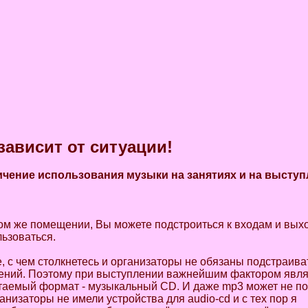
ависит от ситуации!
ичение использования музыки на занятиях и на высту
 том же помещении, Вы можете подстроиться к входам и в
льзоваться.
е, с чем столкнетесь и организаторы не обязаны подстраива
нений. Поэтому при выступлении важнейшим фактором явля
таемый формат - музыкальный CD. И даже mp3 может не по
анизаторы не имели устройства для audio-cd и с тех пор я