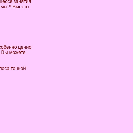
оцессе занятия
аммы?! Вместо
особенно ценно
ю Вы можете
лоса точной