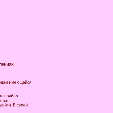
плениях
.
ыходам имеющейся
ть подбор
ется
дойти. В своей