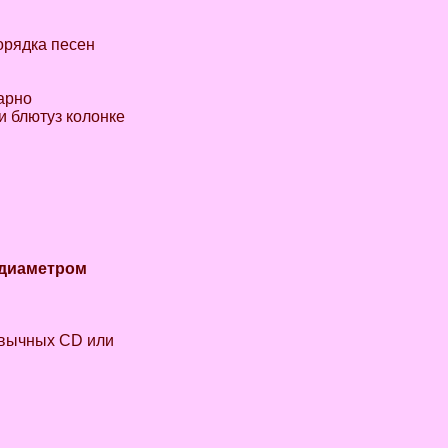
порядка песен
арно
и блютуз колонке
 диаметром
ривычных CD или