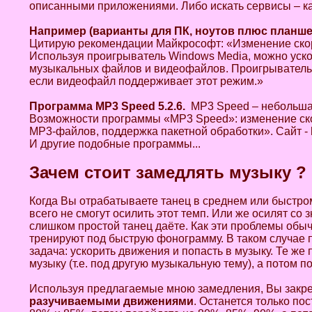
описанными приложениями. Либо искать сервисы – к
Например
(
варианты
для
ПК
,
ноутов
плюс
планше
Цитирую рекомендации Майкрософт: «Изменение скор
Используя проигрыватель Windows Media, можно уско
музыкальных файлов и видеофайлов. Проигрыватель 
если видеофайл поддерживает этот режим.»
Программа
MP3 Speed 5.2.6.
MP3 Speed – небольшая
Возможности программы «MP3 Speed»: изменение скоро
MP3-файлов, поддержка пакетной обработки». Сайт - htt
И другие подобные программы...
Зачем стоит замедлять музыку ?
Когда Вы отрабатываете танец в среднем или быстром
всего не смогут осилить этот темп. Или же осилят со 
слишком простой танец даёте. Как эти проблемы обы
тренируют под быструю фонограмму. В таком случае 
задача: ускорить движения и попасть в музыку. Те ж
музыку (т.е. под другую музыкальную тему), а потом 
Используя предлагаемые мною замедления, Вы закр
разучиваемыми движениями
. Останется только по