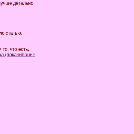
 лучше детально
ую статью.
то, что есть,
ка (покачивание