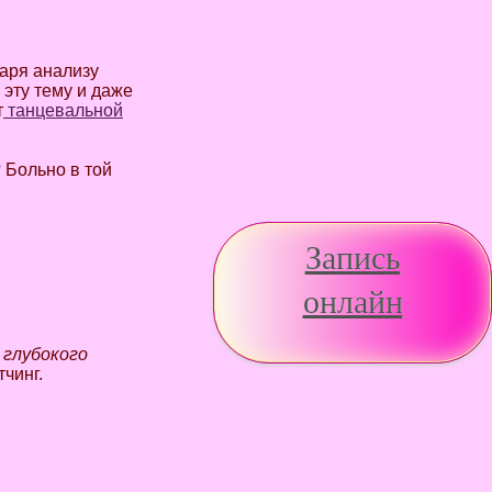
аря анализу
 эту тему и даже
т
танцевальной
 Больно в той
Запись
онлайн
 глубокого
тчинг.