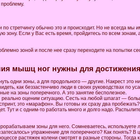
 проблему.
и по стретчингу обычно это и происходит. Но не всегда мы 
ю зону. Если у Вас есть время, пройдитесь по всем зонам,
роблемно зоной и после нее сразу переходите на попытки се
ния мышц ног нужны для достижения
ть одни зоны, а для продольного — другие. Накрест это ни
видеть, как беззастенчиво люди в своих руководствах по у
е на зоны поперечного. А это занятие бесполезное.
те реально оценим ситуацию. Сесть на любой шпагат — больш
 спринт, это «марафон». Вы готовы их сразу два пробежать
ет. Тут и с одним-то работать много и долго надо. Распыли
прорабатываем зоны для него. Сомневаетесь, используете 
«затесалось» упражнение для поперечного? Как понять? В 
роцессе растяжек колени смотрят в разные стороны. Тогда к