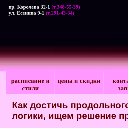
пр. Королева 32-1
(т.348-55-39)
ул. Есенина 9-1
(т.291-43-34)
расписание и
цены и скидки
конт
стили
зап
Как достичь продольного
логики, ищем решение п