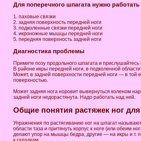
Для поперечного шпагата нужно работать
1. паховые связки
2. задняя поверхность передней ноги
3. подколенные связки передней ноги
4. икроножные мышцы передней ноги
5. передняя поверхность задней ноги
Диагностика проблемы
Примите позу продольного шпагата и прислушайтесь к
В районе икры передней ноги, в подколенной области
Может, в задней поверхности передней ноги — в той ее
поверхностью.
Может задняя нога норовит вывернуться коленом нару
задней ноги недорастянута. Надо работать над ней.
Общие понятия растяжек ног для
Упражнения по растягиванию ног на шпагат называютс
области таза и притянуть корпус к ноге (или обеим но
делают упор на мышцы бедра, другие — на икры и т. 
к складкам.