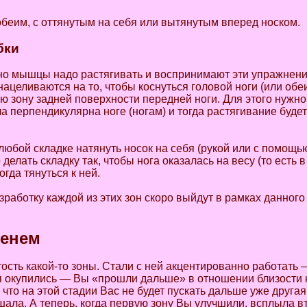
 обеим, с оттянутым на себя или вытянутым вперед носком.
бки
нно мышцы надо растягивать и воспринимают эти упражнени
нацеливаются на то, чтобы коснуться головой ноги (или обеих
ю зону задней поверхности передней ноги. Для этого нужн
ла перпендикулярна ноге (ногам) и тогда растягивание буде
юбой складке натянуть носок на себя (рукой или с помощью
елать складку так, чтобы нога оказалась на весу (то есть 
огда тянуться к ней.
ботку каждой из этих зон скоро выйдут в рамках данного 
менем
сть какой-то зоны. Стали с ней акцентированно работать 
я окупились — Вы «прошли дальше» в отношении близости к
 что на этой стадии Вас не будет пускать дальше уже другая
ала. А теперь, когда первую зону Вы улучшили, всплыла вт