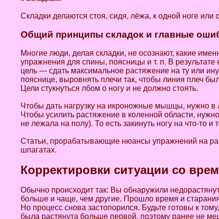
Складки делаются стоя, сидя, лёжа, к одной ноге или
Общий принципы складок и главные оши
Многие люди, делая складки, не осознают, какие име
упражнения для спины, поясницы и т. п. В результате 
цель — сдать максимальное растяжение на ту или ину
пояснице, выровнять плечи так, чтобы линия плеч бы
Цели стукнуться лбом о ногу и не должно стоять.
Чтобы дать нагрузку на икроножные мышцы, нужно в л
Чтобы усилить растяжение в коленной области, нужно д
не лежала на полу). То есть закинуть ногу на что-то и т
Статьи, прорабатывающие нюансы упражнений на разра
шпагатах.
Корректировки ситуации со вре
Обычно происходит так: Вы обнаружили недорастянуто
больше и чаще, чем другие. Прошло время и старани
Но процесс снова застопорился. Будьте готовы к тому,
была растянута больше первой, поэтому ранее не меш