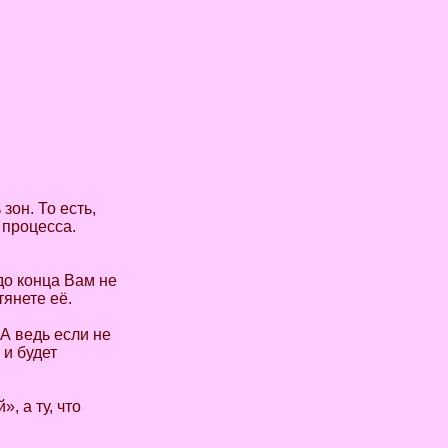
зон. То есть,
 процесса.
 до конца Вам не
тянете её.
А ведь если не
 и будет
, а ту, что