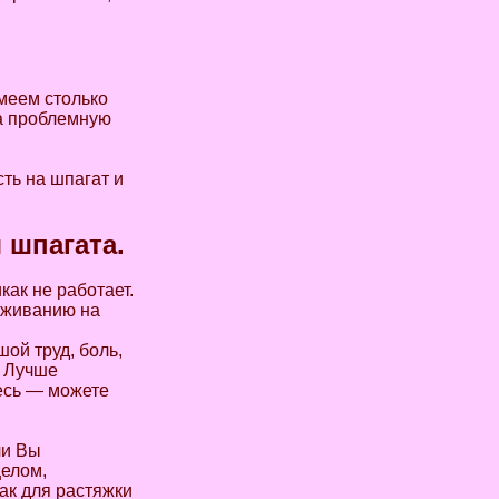
имеем столько
 а проблемную
сть на шпагат и
 шпагата.
как не работает.
саживанию на
ой труд, боль,
? Лучше
тесь — можете
ли Вы
целом,
ак для растяжки