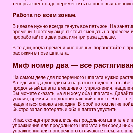
теперь акцент надо переместить на ново выявленную
Работа по всем зонам.
В идеале нужно всегда тянуть все пять зон. На заняти
времени. Поэтому акцент стоит смещать на проблемну
проработайте в два раза или три раза дольше.
В те дни, когда времени «не очень», поработайте с п
растяжки в позе шпагата.
Миф номер два — все растягива
На самом деле для поперечного шпагата нужно растяну
А ведь иногда доводиться на разных видео в ютьюбе 
продольный шпагат вмешивают упражнения, нацеленны
Вы можете сказать, «а я и хочу оба шпагата». Давай
усилия, время и это долгоиграющий проект. Это — не
нацелиться сначала на один. Второй потом легче пойд
быстро запал потерять и оба шпагата упустить.
Итак, сконцентрировались на продольном шпагате и 
упражнения для продольного шпагата или среди них 
упражнения для поперечного отличаются тем, что в п