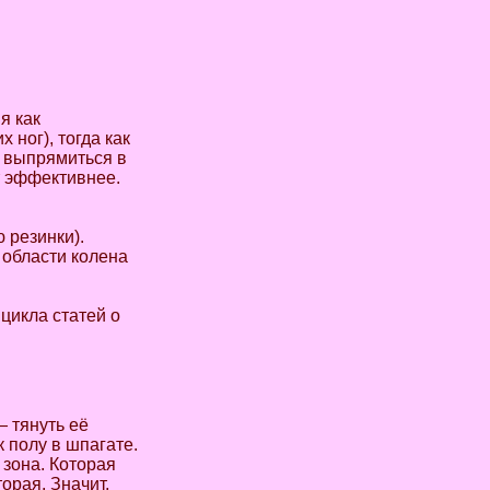
я как
 ног), тогда как
о выпрямиться в
т эффективнее.
 резинки).
в области колена
цикла статей о
— тянуть её
 полу в шпагате.
 зона. Которая
орая. Значит,