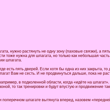
ата, нужно растянуть не одну зону (паховые связки), а пять 
ти тоже нужна для шпагата, но только как небольшая часть
ии шпагата.
где есть пять дверей. Если хотя бы одна из них закрыта, то
пагат Вам не сесть. И не продвинуться дальше, пока не рас
ример, в подколенной области, когда «идёте на шпагат». 
ной, то так тренировки и будут впустую и продвижение так
и поперечном шпагате вытянута вперед, назовем «передней»