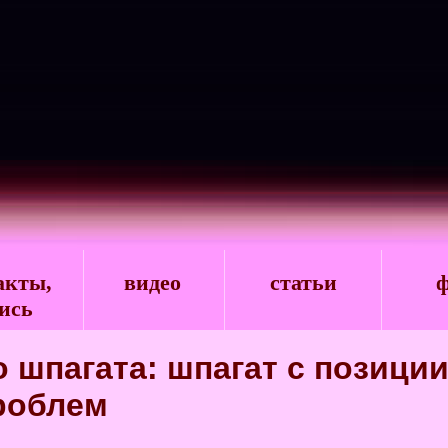
акты,
видео
статьи
ф
ись
 шпагата: шпагат с позици
роблем