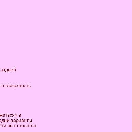
 задней
я поверхность
ожиться» в
, одни варианты
оги не относятся