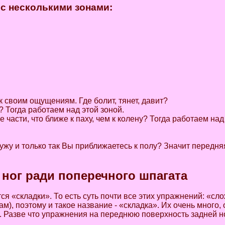
 с несколькими зонами:
 своим ощущениям. Где болит, тянет, давит?
? Тогда работаем над этой зоной.
 части, что ближе к паху, чем к колену? Тогда работаем над
жу и только так Вы приближаетесь к полу? Значит передня
 ног ради поперечного шпагата
я «складки». То есть суть почти все этих упражнений: «сл
гам), поэтому и такое название - «складка». Их очень много
п. Разве что упражнения на переднюю поверхность задней н