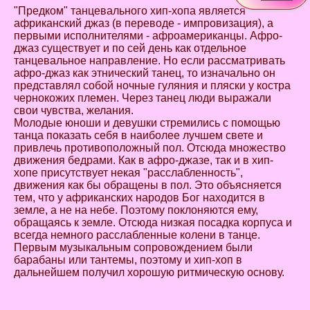
"Предком" танцевального хип-хопа является
африканский джаз (в переводе - импровизация), а
первыми исполнителями - афроамериканцы. Афро-
джаз существует и по сей день как отдельное
танцевальное направление. Но если рассматривать
афро-джаз как этнический танец, то изначально он
представлял собой ночные гуляния и пляски у костра
чернокожих племен. Через танец люди выражали
свои чувства, желания.
Молодые юноши и девушки стремились с помощью
танца показать себя в наиболее лучшем свете и
привлечь противоположный пол. Отсюда множество
движения бедрами. Как в афро-джазе, так и в хип-
хопе присутствует некая "расслабленность",
движения как бы обращены в пол. Это объясняется
тем, что у африканских народов Бог находится в
земле, а не на небе. Поэтому поклоняются ему,
обращаясь к земле. Отсюда низкая посадка корпуса и
всегда немного расслабленные колени в танце.
Первым музыкальным сопровождением были
барабаны или тантемы, поэтому и хип-хоп в
дальнейшем получил хорошую ритмическую основу.