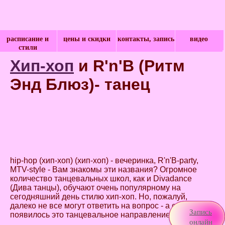
расписание и
цены и скидки
контакты, запись
видео
стили
Хип-хоп
и R'n'B (Ритм
Энд Блюз)- танец
hip-hop (хип-хоп) (хип-хоп) - вечеринка, R'n'B-party,
MTV-style - Вам знакомы эти названия? Огромное
количество танцевальных школ, как и Divadance
(Дива танцы), обучают очень популярному на
сегодняшний день стилю хип-хоп. Но, пожалуй,
далеко не все могут ответить на вопрос - а откуда же
Запись
появилось это танцевальное направление?
онлайн