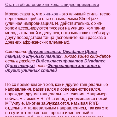
Статья об истории хип-хопа с видео-примерами
Можно сказать, что
хип-хоп
- это уличный стиль, тесно
перекликающийся с так называемым Street jazz
(уличная импровизация). И, действительно, с хип-
хопом ассоциируются тусовки на улицах, компании
молодых парней и девушек, показывающих себя друг
другу посредством танца (вспомните наш рассказ о
древних африканских племенах).
Смотрите
другие статьи Divadance (Дива
танцы) о клубных танцах
, много видео club-dance
есть в разделе
Видеоклассификатор Divadance
(Дива танцы)
, плюс
Фотогалереи хип-хопа и
других уличных стилей
Но со временем хип-хоп, как и другие танцевальные
направления, развивался и совершенствовался,
порождая другие танцевальные течения. Например,
сейчас мы имеем R'n'B, а иногда упоминается некий
MTV-style. Многие заблуждаются, называя R'n'B
отдельным танцевальным направлением, так как это
по сути тот же хип-хоп, просто измененный и