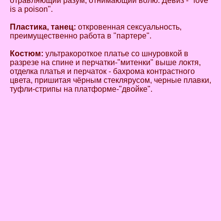
отравляющий разум, отнимающий волю. Девиз - "love
is a poison".
Пластика, танец:
откровенная сексуальность,
преимущественно работа в "партере".
Костюм:
ультракороткое платье со шнуровкой в
разрезе на спине и перчатки-"митенки" выше локтя,
отделка платья и перчаток - бахрома контрастного
цвета, пришитая чёрным стеклярусом, черные плавки,
туфли-стрипы на платформе-"двойке".