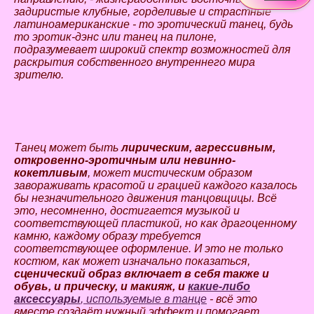
задиристые клубные, горделивые и страстные
латиноамериканские - то эротический танец, будь
то эротик-дэнс или танец на пилоне,
подразумевает широкий спектр возможностей для
раскрытия собственного внутреннего мира
зрителю.
Танец может быть
лирическим, агрессивным,
откровенно-эротичным или невинно-
кокетливым
, может мистическим образом
завораживать красотой и грацией каждого казалось
бы незначительного движения танцовщицы. Всё
это, несомненно, достигается музыкой и
соответствующей пластикой, но как драгоценному
камню, каждому образу требуется
соответствующее оформление. И это не только
костюм, как может изначально показаться,
сценический образ включает в себя также и
обувь, и прическу, и макияж, и
какие-либо
аксессуары
, используемые в танце
- всё это
вместе создаёт нужный эффект и помогает