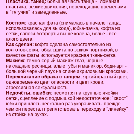
Пластика, танец:
большая часть танца - "ломаная"
пластика, резкие движения, переходящие временами
в "тягучие" и замедленные.
Костюм:
красная фата (снималась в начале танца,
использовалась для выхода), юбка-пачка, кофта из
сетки, сапоги-ботфорты выше колена, белье - всё
алого цвета.
Как сделан:
кофта сделана самостоятельно из
колготок-сетки, юбка сшита по эскизу портнихой, в
качестве фаты используется красная ткань-сетка.
Макияж:
темно-серый макияж глаз, черные
накладные ресницы, алые губы и маникюр, боди-арт -
большой черный паук на спине акриловыми красками.
Перекликание образа с танцем:
яркий красный цвет,
одновременно цвет опасности и цвет крови,
агрессивная сексуальность.
Недочёты, ошибки:
несмотря на крупные ячейки
сетки, сцепление с подмышкой недостаточное; "хвост"
юбки пришлось несколько раз укорачивать, прежде
чем он перестал препятствовать переходу в "линейку"
из стойки на руках.