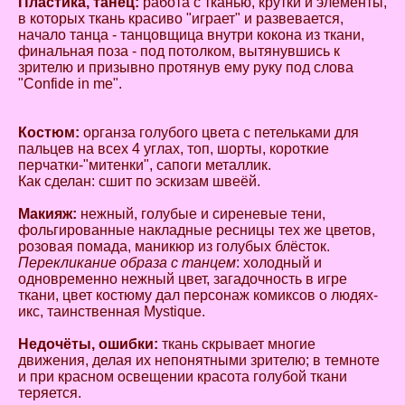
Пластика, танец:
работа с тканью, крутки и элементы,
в которых ткань красиво "играет" и развевается,
начало танца - танцовщица внутри кокона из ткани,
финальная поза - под потолком, вытянувшись к
зрителю и призывно протянув ему руку под слова
"Confide in me".
Костюм:
органза голубого цвета с петельками для
пальцев на всех 4 углах, топ, шорты, короткие
перчатки-"митенки", сапоги металлик.
Как сделан: сшит по эскизам швеёй.
Макияж:
нежный, голубые и сиреневые тени,
фольгированные накладные ресницы тех же цветов,
розовая помада, маникюр из голубых блёсток.
Перекликание образа с танцем
: холодный и
одновременно нежный цвет, загадочность в игре
ткани, цвет костюму дал персонаж комиксов о людях-
икс, таинственная Mystique.
Недочёты, ошибки:
ткань скрывает многие
движения, делая их непонятными зрителю; в темноте
и при красном освещении красота голубой ткани
теряется.