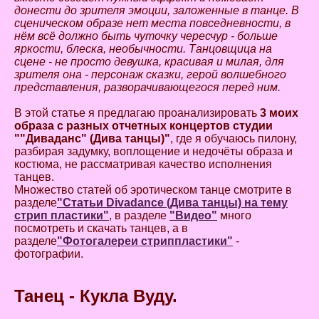
донести до зрителя эмоции, заложенные в танце. В
сценическом образе нет места повседневности, в
нём всё должно быть чуточку чересчур - больше
яркости, блеска, необычности. Танцовщица на
сцене - не просто девушка, красивая и милая, для
зрителя она - персонаж сказки, герой волшебного
представления, разворачивающегося перед ним.
В этой статье я предлагаю проанализировать
3 моих
образа с разных отчетных концертов студии
""Диваданс" (Дива танцы)"
, где я обучаюсь пилону,
разбирая задумку, воплощение и недочёты образа и
костюма, не рассматривая качество исполнения
танцев.
Множество статей об эротическом танце смотрите в
разделе
"Статьи Divadance (Дива танцы) на тему
стрип пластики"
, в разделе
"Видео"
много
посмотреть и скачать танцев, а в
разделе
"Фотогалереи стриппластики"
-
фотографии.
Танец - Кукла Вуду.