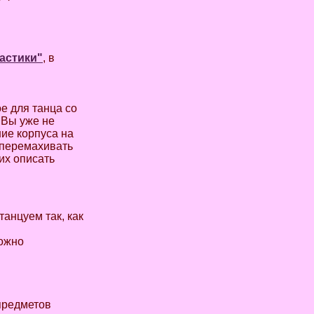
ластики"
, в
ое для танца со
о Вы уже не
ние корпуса на
е перемахивать
их описать
танцуем так, как
можно
 предметов