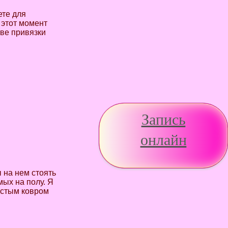
ете для
 этот момент
тве привязки
Запись
онлайн
ы на нем стоять
ых на полу. Я
истым ковром