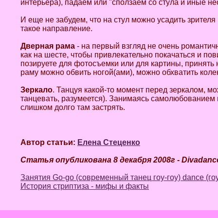
интерьера), падаем или "сползаем со стула и иные н
И еще не забудем, что на стул можно усадить зрителя
такое направление.
Дверная рама
- на первый взгляд не очень романтичн
как на шесте, чтобы привлекательно покачаться и по
позируете для фотосъемки или для картины, принять 
раму можно обвить ногой(ами), можно обхватить кол
Зеркало
. Танцуя какой-то момент перед зеркалом, 
танцевать, разумеется). Занимаясь самолюбованием п
слишком долго там застрять.
Автор статьи:
Елена Стеценко
Статья опубликована 8 декабря 2008г - Divadanc
Занятия Go-go (современный танец гоу-гоу) dance (гоу 
История стриптиза - мифы и факты