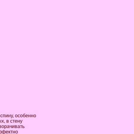
 спину, особенно
х, в стену
оворачивать
эффектно