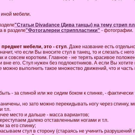
 иной мебели.
азделе
"Статьи Divadance (Дива танцы) на тему стрип п
а в разделе
"Фотогалереи стриппластики"
- фотографии.
предмет мебели, это - стул
. Даже название есть отдельн
значит, что если Вы вносите стул в танец, то и слезать с нег
к и совсем коротким. Главное - не терять красивое положе
к и вне его. Стул нужен без подлокотников. А если Вы хотит
ле можно выполнить такое множество движений, что и часть 
быть - за спиной или же сидим боком к спинке, - фактически 
граничены, но зато можно перекидывать ногу через спинку, 
 т.п.
дячее место и дальше - масса вариантов;
переступаем далеко отставленными ногами и т.п.
и за его спинку;
расываем стул в сторону (стараясь не учинить разрушений