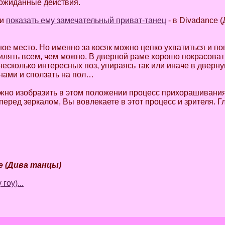
еожиданные действия.
 и
показать ему замечательный приват-танец
- в Divadance (
ое место. Но именно за косяк можно цепко ухватиться и по
вилять всем, чем можно. В дверной раме хорошо покрасоват
несколько интересных поз, упираясь так или иначе в дверн
енами и сползать на пол…
можно изобразить в этом положении процесс прихорашивани
еред зеркалом, Вы вовлекаете в этот процесс и зрителя. Г
e (Дива танцы)
гоу)...