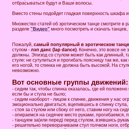
отбрасываться будут и Ваши волосы.
Вместо стены подойдет гладкая поверхность шкафа и
Множество статей об эротическом танце смотрите в р
разделе
"Видео"
много посмотреть и скачать танцев, 
Пожалуй,
самый популярный в эротическом танце 
стулом -
лэп данс (lap dance)
. Конечно, это вовсе не 
должны. Эпизод со стулом может быть как длинный, та
стуле: не сутулиться и прогибать поясницу так же, ка
его ногой, то спинка не должна быть высокой. На сту
невозможно.
Вот основные группы движений:
- сидим так, чтобы спинка оказалась, где ей положено 
если бы и стула не было;
- сидим наоборот - лицом к спинке, движения у нас о
эмоционально двигаться, вцепившись в спинку стула, и
- стоя за стулом или сбоку от него, ставим ногу на си
- опираемся на сидячее место руками, прогибаемся, 
- танцуем за(или перед) перед стулом, взявшись рукам
- решительно переворачиваем стул толчком ноги, отб