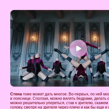
Стена
тоже может дать многое. Во-первых, по ней мо
в пояснице. Сползая, можно вилять бедрами, делать 
можно решительно упереться, став к зрителю, скажем
голову, смотря на зрителя через плечо и как бы еще и