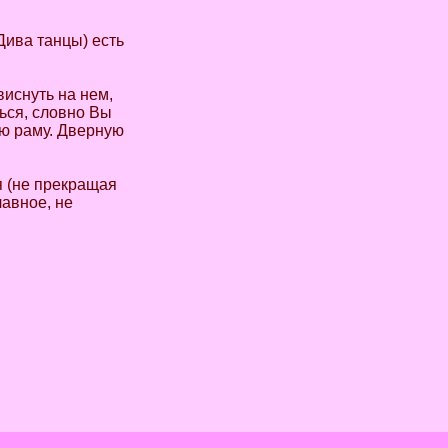
Дива танцы) есть
виснуть на нем,
ься, словно Вы
ую раму. Дверную
я (не прекращая
лавное, не