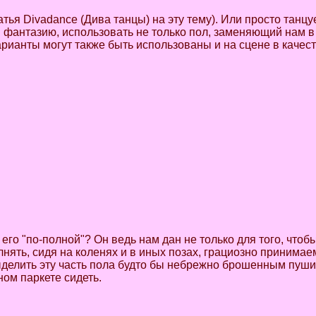
атья Divadance (Дива танцы) на эту тему). Или просто танцу
в фантазию, использовать не только пол, заменяющий нам в
арианты могут также быть использованы и на сцене в качес
 его "по-полной"? Он ведь нам дан не только для того, чтоб
ять, сидя на коленях и в иных позах, грациозно принимаем
ыделить эту часть пола будто бы небрежно брошенным пуш
ном паркете сидеть.