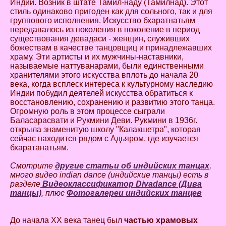
Индии. Возник в штате Тамил-наду (Тамилнад). Этот
стиль одинаково пригоден как для сольного, так и для
группового исполнения. Искусство бхаратнатьям
передавалось из поколения в поколение в период
существования девадаси - женщин, служивших
божествам в качестве танцовщиц и принадлежавших
храму. Эти артисты и их мужчины-наставники,
называемые наттуванарами, были единственными
хранителями этого искусства вплоть до начала 20
века, когда всплеск интереса к культурному наследию
Индии побудил деятелей искусства обратиться к
восстановлению, сохранению и развитию этого танца.
Огромную роль в этом процессе сыграли
Баласарасвати и Рукмини Деви. Рукмини в 1936г.
открыла знаменитую школу "Калакшетра", которая
сейчас находится рядом с Адьяром, где изучается
бхаратанатьям.
Смотрите
другие статьи об индийских танцах
,
много видео indian dance (индийские танцы) есть в
разделе
Видеоклассификатор Divadance (Дива
танцы)
, плюс
Фотогалереи индийских танцев
До начала XX века танец был
частью храмовых