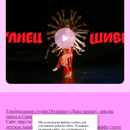
Танцевальная студия Divadance (Дива танцы) - школы
танца в Санкт-Петербурге
Сайт: http://www.divadance.ru
Мы используем файлы cookies для
улучшения работы сайта. Оставаясь
детские танцы
кей-поп танцы
танец живота
шаффл
стрип
на нашем сайте, вы соглашаетесь с