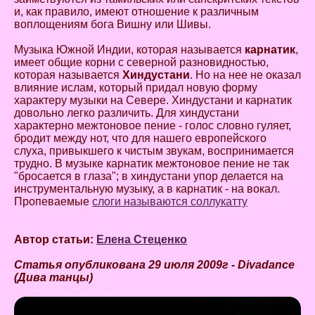
и, как правило, имеют отношение к различным
воплощениям бога Вишну или Шивы.
Музыка Южной Индии, которая называется
карнатик
,
имеет общие корни с северной разновидностью,
которая называется
Хиндустани
. Но на нее не оказал
влияние ислам, который придал новую форму
характеру музыки на Севере. Хиндустани и карнатик
довольно легко различить. Для хиндустани
характерно межтоновое пение - голос словно гуляет,
бродит между нот, что для нашего европейского
слуха, привыкшего к чистым звукам, воспринимается
трудно. В музыке карнатик межтоновое пение не так
"бросается в глаза"; в хиндустани упор делается на
инструментальную музыку, а в карнатик - на вокал.
Пропеваемые
слоги называются соллукатту
Автор статьи:
Елена Стеценко
Статья опубликована 29 июля 2009г - Divadance
(Дива танцы)