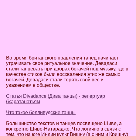
Во время британского правления танец начинает
утрачивать свое ритуальное значение. Девадаси
стали танцевать при дворах богачей под музыку, где в
качестве стихов были восхваления этих же самых
богачей. Девадаси стали терять свой вес и
уважением в обществе.
Статья Divadance (Дива танцы) - репертуар
бхаратанатьям
Что такое болливудские танцы
Большинство текстов и танцев посвящено Шиве, а
конкретно Шиве-Натарадже. Что логично в связи с
тем, что на юге Индии культ Вишну (а с ним и Кришну)