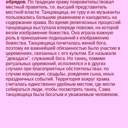
обрядов
. По традиции храму покровительствовал
местный правитель, т.е. высший представитель
местной власти. Танцовщица, ее гуру и их музыканты
пользовались большим уважением и находились на
содержании храма. Во время религиозных процессий
танцовщица выступала впереди повозки, на которой
везли изображение божества. Она играла важную
роль в приношении подношений к изображению
божества. Танцовщица почиталась женой бога,
поэтому ее важнейшей обязанностью было участие в
церемониях, связанных с его культом. Ее называли
"девадаси", служанкой бога. Но танец, помимо
ритуальных церемоний, исполнялся и в других
случаях при благоприятных обстоятельствах: по
случаю коронации, свадьбы, рождения сына, иных
праздничных событий. Территория вокруг храма
считалась единственно удобным местом, где могли
собираться люди, чтобы посмотреть танец. Сама
танцовщица была богатым и уважаемым человеком.