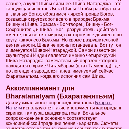
слабее, а культ Шивы сильнее. Шива-Натараджа - это
танцующая ипостась Бога Шивы. Чтобы разобраться
в главных Богах, обратимся к яркой троице Богов,
создающих круговорот всего в природе: Брахма,
Вишну и Шива. Брахма - Бог-творец, Вишну - Бог-
Сохранитель, и Шива - Бог - разрушитель. Действуя
вместе, они вертят миром, в котором все движется по
кругу, как колесо Брахмы. Но кроме разрушительной
деятельности, Шива не прочь потанцевать. Вот тут он
и именуется Шивой-Натараджой. Самой известной
скульптурой Индии является именно четырехрукий
Шива-Натараджа, замечательный образец которого
находится в храме Читамбарам (штат Тамилнад), где
по легенде и зародился танец, именуемый сейчас
бхаратанатьям, когда его исполнил сам Шива.
Аккомпанемент для
Bharatanatyam (Бхаратанятьям)
Для музыкального сопровождения танца
Бхарат-
Натьям
используются такие инструменты как мриданг,
скрипка, тампура, манджира, гхата. Вокальное
сопровождение в основном соответствует
южноиндийской традиции пения - карнатик. Сюжеты
заимствуются из тамильских или санскритских текстов