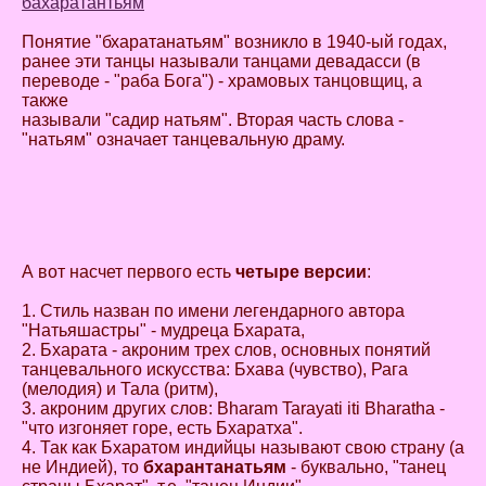
бахаратантьям
Понятие "бхаратанатьям" возникло в 1940-ый годах,
ранее эти танцы называли танцами девадасси (в
переводе - "раба Бога") - храмовых танцовщиц, а
также
называли "садир натьям". Вторая часть слова -
"натьям" означает танцевальную драму.
А вот насчет первого есть
четыре версии
:
1. Стиль назван по имени легендарного автора
"Натьяшастры" - мудреца Бхарата,
2. Бхарата - акроним трех слов, основных понятий
танцевального искусства: Бхава (чувство), Рага
(мелодия) и Тала (ритм),
3. акроним других слов: Bharam Tarayati iti Bharatha -
"что изгоняет горе, есть Бхаратха".
4. Так как Бхаратом индийцы называют свою страну (а
не Индией), то
бхарантанатьям
- буквально, "танец