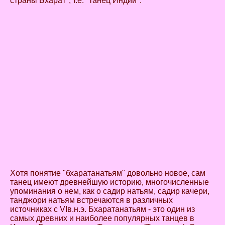
страны Бхарат", т.е. "танец Индии".
Хотя понятие "бхаратанатьям" довольно новое, сам
танец имеют древнейшую историю, многочисленные
упоминания о нем, как о садир натьям, садир качери,
танджори натьям встречаются в различных
источниках с VIв.н.э. Бхаратанатьям - это один из
самых древних и наиболее популярных танцев в