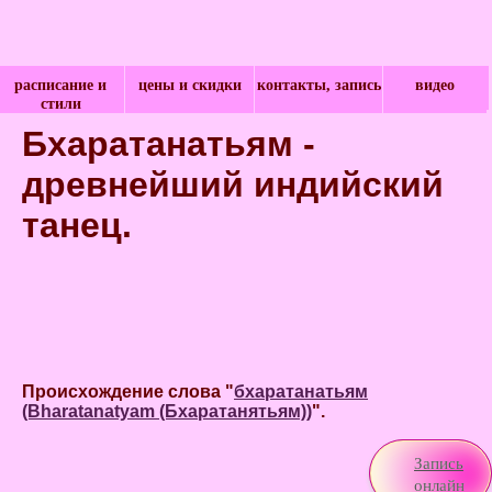
расписание и
цены и скидки
контакты, запись
видео
стили
Бхаратанатьям -
древнейший индийский
танец.
Происхождение слова "
бхаратанатьям
(Bharatanatyam (Бхаратанятьям))
".
Запись
онлайн