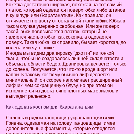
Кокетка достаточно широкая, похожая на тот самый
платок, который одевается поверх юбки либо штанов
в кучипуди или бхаратанатьям. Как правило, он
отличается по цвету от остальной ткани юбки. Юбка в
таком случае умеренно свободная. Или же поверх
такой юбки повязывается платок, который не
является частью юбки, как кокетка, а одевается
поверх. Такая юбка, как правило, бывает короткая, до
колена или чуть ниже.
Иногда мы видим драпировку "дхотти" из тонкой
ткани, чтобы не создавалось лишней складчатости и
объема в области бедер. Драпировка делается только
до колена. Получается, что что-то вроде шорт или
капри. К такому костюму обычно лиф делается
минимальный, он скорее напоминает расширенный
лифчик, чем сокращенную блузу, но при этом он
исполняется из достаточно плотных материалов и
выглядит рельефно.
Как сделать костюм для бхаратанатьям.
Сплошь и рядом танцовщиц украшают
цветами
.
Гривна, одеваемая на голову танцовщицы, имеет
дополнительные фрагменты, которые отводятся
вправо и влево по линии роста волос или