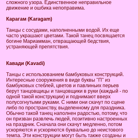
сложного узора. Единственное неправильное
движение и ошбика непоправима.
Карагам (Karagam)
Танцы с сосудами, наполненными водой. Их еще
часто украшают цветами. Такой танец посвящается
богине Мариамман, отвращающей бедствия,
устраняющей препятствия.
Кавади (Kavadi)
Танцы с использованием бамбуковых конструкций.
Интересные сооружения в виде буквы "П" из
бамбуковых стеблей, цветов и павлиньих перьев
берут танцовщицы и танцовщики в руки (каждый - по
одной такой конструкции) и поднимают вверх
полусогнутыми руками. С ними они скачут по сцене
либо по пространству, выделенному для праздника.
Обычно такой танец наполнен радостью, потому, что
он призван развлечь людей, позитивно настроенных
на праздник. Сначала они скачут медленно, потом
ускоряются и ускоряются буквально до неистового
темпа. Эти конструкции могут быть также созданы и