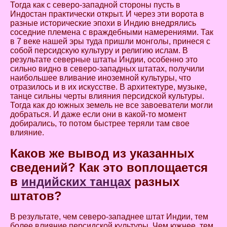
Тогда как с северо-западной стороны пусть в
Индостан практически открыт. И через эти ворота в
разные исторические эпохи в Индию внедрялись
соседние племена с враждебными намерениями. Так
в 7 веке нашей эры туда пришли монголы, принеся с
собой персидскую культуру и религию ислам. В
результате северные штаты Индии, особенно это
сильно видно в северо-западных штатах, получили
наибольшее вливание иноземной культуры, что
отразилось и в их искусстве. В архитектуре, музыке,
танце сильны черты влияния персидской культуры.
Тогда как до южных земель не все завоеватели могли
добраться. И даже если они в какой-то момент
добирались, то потом быстрее теряли там свое
влияние.
Каков же вывод из указанных
сведений? Как это воплощается
в
индийских танцах
разных
штатов?
В результате, чем северо-западнее штат Индии, тем
более влияние персидской культуры. Чем южнее, тем