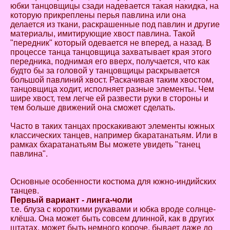
юбки танцовщицы сзади надевается такая накидка, на
которую прикреплены перья павлина или она
делается из ткани, раскрашенные под павлин и другие
материалы, имитирующие хвост павлина. Такой
"передник" который одевается не вперед, а назад. В
процессе танца танцовщица захватывает края этого
передника, поднимая его вверх, получается, что как
будто бы за головой у танцовщицы раскрывается
большой павлиний хвост. Раскачивая таким хвостом,
танцовщица ходит, исполняет разные элементы. Чем
шире хвост, тем легче ей развести руки в стороны и
тем больше движений она сможет сделать.
Часто в таких танцах проскакивают элементы южных
классических танцев, например бхаратанатьям. Или в
рамках бхаратанатьям Вы можете увидеть "танец
павлина".
Основные особенности костюма для южно-индийских
танцев.
Первый вариант - линга-чоли
т.е. блуза с короткими рукавами и юбка вроде солнце-
клёша. Она может быть совсем длинной, как в других
штатах, может быть немного короче, бывает даже до