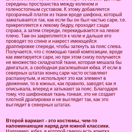
середины пространства между коленом и
голеностопным суставом. К этому добавляется
прозрачный платок из ткани вроде шифона, который
заматывается так, как если бы он был частью сари, т.е.
прикрепляется к левому бедру, проходит сзади
справа, а затем спереди, перекидывается на левое
плечо. Там он закрепляется к чоли и дальше его
проводят по спине и накрест имеющейся
драппировке спереди, чтобы заткнуть за пояс слева.
Получается, что с помощью такой композиции, вроде
как имитируется сари, но при этом снизу получается
не множество складчатой ткани, которая мешала бы
двигаться, а свободная расклешёная юбка. И если в
северных штатах конец сари часто оставляют
распахнутым, и используют это как элемент в
движении, то в южных, как правило, заводят, как я
описывала, вперед и затыкают за пояс. Благодаря
тому, что шифоновая ткань тонкая, это не создает
плотной драпировки и не выглядит так, как это
выглядит в северных штатах.
Второй вариант - это костюмы, чем-то
напоминающие наряд для южной классики.
Например, юбка, в которой сверху есть кокетка.