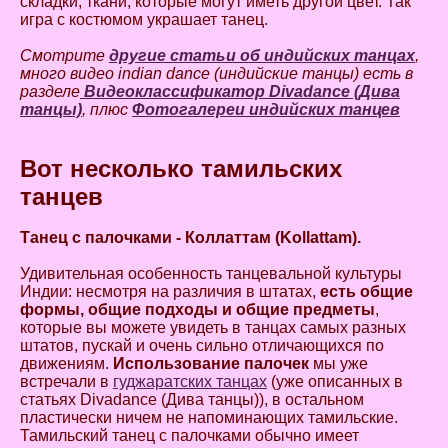
складки, ткани, которые могут иметь другой цвет. Так
игра с костюмом украшает танец.
Смотрите
другие статьи об индийских танцах
,
много видео indian dance (индийские танцы) есть в
разделе
Видеоклассификатор Divadance (Дива
танцы)
, плюс
Фотогалереи индийских танцев
Вот несколько тамильских
танцев
Танец с палочками - Коллаттам (Kollattam).
Удивительная особенность танцевальной культуры
Индии: несмотря на различия в штатах,
есть общие
формы, общие подходы и общие предметы
,
которые вы можете увидеть в танцах самых разных
штатов, пускай и очень сильно отличающихся по
движениям.
Использование палочек
мы уже
встречали в
гуджаратских танцах
(уже описанных в
статьях Divadance (Дива танцы)), в остальном
пластически ничем не напоминающих тамильские.
Тамильский танец с палочками обычно имеет