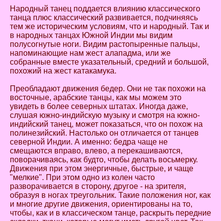
Народный танец поддается влиянию классического
танца плюс классический развивается, подчиняясь
тем же историческим условиям, что и народный. Так и
в народных танцах Южной Индии мы видим
полусогнутые ноги. Видим растопыренные пальцы,
напоминающие нам жест алападма, или же
собранные вместе указательный, средний и большой,
похожий на жест катакамука.
Преобладают движения бедер. Они не так похожи на
восточные, арабские танцы, как мы можем это
увидеть в более северных штатах. Иногда даже,
слушая южно-индийскую музыку и смотря на южно-
индийский танец, может показаться, что он похож на
полинезийский. Настолько он отличается от танцев
северной Индии. А именно: бедра чаще не
смещаются вправо, влево, а перекашиваются,
поворачиваясь, как будто, чтобы делать восьмерку.
Движения при этом энергичные, быстрые, и чаще
"мелкие". При этом одно из колен часто
разворачивается в сторону, другое - на зрителя,
образуя в ногах треугольник. Такие положения ног, как
и многие другие движения, ориентированы на то,
чтобы, как и в классическом танце, раскрыть передние