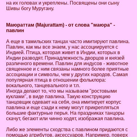
на их головах и укреплены. Посвящены они сыну
Шивы богу Муругану.
Маюраттам (Majurattam) - от слова "маюра" -
павлин
А еще в тамильских танцах часто имитируют павлина.
Павлин, как мы все знаем, у нас ассоциируется с
Индией. Птица, которая живет в Индии, которых в
Индии разводят. Принадлежность дворцов и князей
различного времени. Павлин для индусов - животное
священное и с ним связаны намного более приятные
ассоциации и символы, чем у других народов. Самая
популярная птица в отношении фольклора:
вокального, танцевального и т.п.
Иногда делают то, что мы называем "ростовыми
куклами", в виде павлина. Такую конструкцию
танцовщик одевает на себя, она имитирует корпус
павлина и еще сзади к нему могут прикрепляться
большие фактурные перья. На праздниках танцоры
скачут, бегают или чинно ходят, изображая павлина.
Либо же элементы сходства с павлином придаются с
помощью атрибутов, аксессуаров. Например, поверх