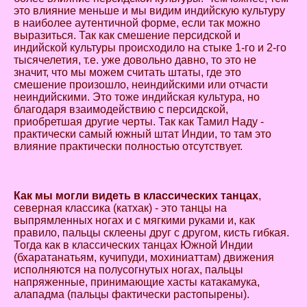
это влияние меньше и мы видим индийскую культуру
в наиболее аутентичной форме, если так можно
выразиться. Так как смешение персидской и
индийской культуры происходило на стыке 1-го и 2-го
тысячелетия, т.е. уже довольно давно, то это не
значит, что мы можем считать штаты, где это
смешение произошло, неиндийскими или отчасти
неиндийскими. Это тоже индийская культура, но
благодаря взаимодействию с персидской,
приобретшая другие черты. Так как Тамил Наду -
практически самый южный штат Индии, то там это
влияние практически полностью отсутствует.
Как мы могли видеть в классических танцах
,
северная классика (катхак) - это танцы на
выпрямленных ногах и с мягкими руками и, как
правило, пальцы склеены друг с другом, кисть гибкая.
Тогда как в классических танцах Южной Индии
(бхаратанатьям, кучипуди, мохиниаттам) движения
исполняются на полусогнутых ногах, пальцы
напряженные, принимающие хасты катакамука,
алападма (пальцы фактически растопырены).