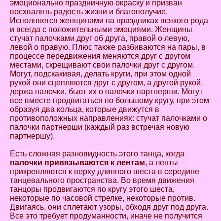
эмоционально праздничную окраску и призван
восхвалять радость жизни и благополучие.
Исполняется женщинами на праздниках всякого рода
и всегда с положительными эмоциями. Женщины
стучат палочками друг об друга, правой о левую,
левой о правую. Плюс также разбиваются на пары, в
процессе передвижения меняются друг с другом
местами, скрещивают свои палочки друг с другом.
Могут, подскакивая, делать круги, при этом одной
рукой они сцепляются друг с другом, а другой рукой,
держа палочки, бьют их о палочки партнерши. Могут
все вместе продвигаться по большому кругу, при этом
образуя два кольца, которые движутся в
противоположных направлениях: стучат палочками о
палочки партнерши (каждый раз встречая новую
партнершу).
Есть сложная разновидность этого танца, когда
палочки привязываются к лентам
, а ленты
прикрепляются к верху длинного шеста в середине
танцевального пространства. Во время движения
танцоры продвигаются по кругу этого шеста,
некоторые по часовой стрелке, некоторые против.
Двигаясь, они сплетают узоры, обходя друг под друга.
Все это требует продуманности, иначе не получится