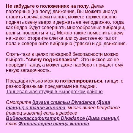
Не забудьте о положениях на полу.
Делая
партерные (на полу) движения, Вы можете иногда
ставить свечу/свечи на пол, можете торжественно
поднять свечу вверх и держать ее неподвижно, тогда
как бедра будут совершать многообразные вибрации,
волны, повороты и т.д. Можно также поместить свечу
на живот, оторвите слегка или существенно таз от
пола и совершайте вибрацию (тряски) и др. движения.
Опять-таки в целях пожарной безопасности можно
выбрать
"свечу под колпаком"
. Это нисколько не
повредит танцу, а может даже наоборот, придаст ему
некую загадочность.
Предварительно можно
потренироваться
, танцуя с
разнообразными предметами на ладони.
Танцевальная студия в Выборгском районе
Смотрите
другие статьи Divadance (Дива
танцы) о танце живота
, много видео bellydance
(танец живота) есть в разделе
Видеоклассификатор Divadance (Дива танцы)
,
плюс
Фотогалереи танца живота