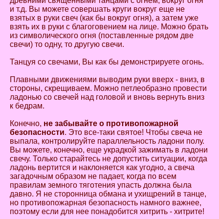
древними священными танцами с огнем, вокруг огня
и т.д. Вы можете совершать круги вокруг еще не
взятых в руки свеч (как бы вокруг огня), а затем уже
взять их в руки с благоговением на лице. Можно брать
из символического огня (поставленные рядом две
свечи) то одну, то другую свечи.
Танцуя со свечами, Вы как бы демонстрируете огонь.
Плавными движениями выводим руки вверх - вниз, в
стороны, скрещиваем. Можно петлеобразно провести
ладонью со свечей над головой и вновь вернуть вниз
к бедрам.
Конечно,
не забывайте о противопожарной
безопасности
. Это все-таки святое! Чтобы свеча не
выпала, контролируйте параллельность ладони полу.
Вы можете, конечно, еще украдкой зажимать в ладони
свечу. Только старайтесь не допустить ситуации, когда
ладонь вертится и наклоняется как угодно, а свеча
загадочным образом не падает, когда по всем
правилам земного тяготения упасть должна была
давно. Я не сторонница обмана и ухищрений в танце,
но противопожарная безопасность намного важнее,
поэтому если для нее понадобится хитрить - хитрите!