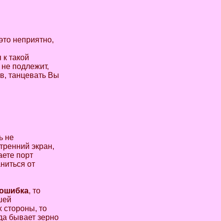
это неприятно,
 к такой
 не подлежит,
в, танцевать Вы
ь не
утренний экран,
аете порт
ниться от
 ошибка
, то
шей
 стороны, то
да бывает зерно