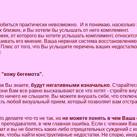
обиться практически невозможно. И я понимаю, насколько 
х близких, и Вы хотели бы услышать от него комплемент.
век, от которого вы хотите услышать комплимент, относится
ашивать его мнение. Ваша нервная система восстановлению
 Плюс от того, что Вы услышите перечень ваших недостатко
.
"кожу бегемота".
как Вы знаете,
будут негативными изначально
. Старайтес
 они Вам все равно высказывают все что хотят - стройте вн
то ничего не слышите. Вы можете внушать себе, что отключ
вать любой визуальный прием, который позволяет вам отстра
о делаете что-то не так, но
не можете понять в чем Ваша
 преподавателя, в чем главная ошибка. Если с членами Ва
кт и вы не боитесь каких-либо отрицательных суждений с их
и, чтобы найти конструктивные недостатки. Не спорю, иног