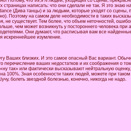
о! Потому, что 99,9% людей, уходящих со сцены, прекрасно
х страницах написать: что они сделали не так. Я это знаю 
adance (Дива танцы) и за людьми, которые уходят со сцены
но). Поэтому на самом деле необходимости в таких высказ
 не существует. Тем более, что объем неточностей, ошибо
льше, чем может возникнуть у постороннего человека при 
агодетелями. Они думают, что расписывая вам все найденны
ня искреннейшее изумление.
угу Ваших близких. И это самое опасный Вас вариант. Обыч
то перечисление ваших недостатков и их соображения о том
«ну так» или фактически высказывают нейтральную оценку, 
 на 100%. Зная особенности таких людей, можете при таком
чу, болеть звездной болезнью, конечно, никогда не надо.