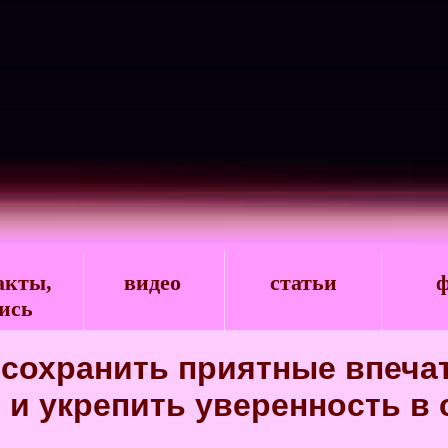
акты,
видео
статьи
ф
ись
к сохранить приятные впеча
 и укрепить уверенность в 