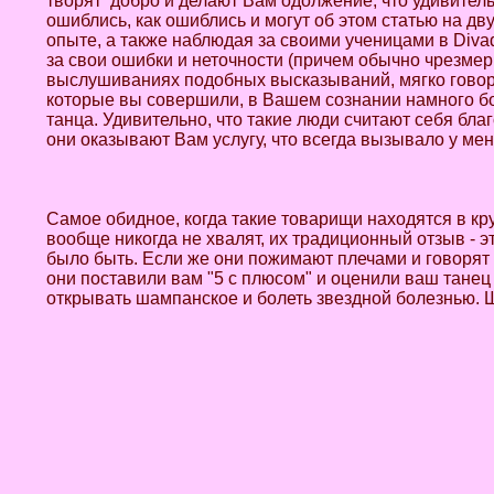
творят добро и делают Вам одолжение, что удивительн
ошиблись, как ошиблись и могут об этом статью на дву
опыте, а также наблюдая за своими ученицами в Div
за свои ошибки и неточности (причем обычно чрезмер
выслушиваниях подобных высказываний, мягко говоря,
которые вы совершили, в Вашем сознании намного бо
танца. Удивительно, что такие люди считают себя бл
они оказывают Вам услугу, что всегда вызывало у ме
Самое обидное, когда такие товарищи находятся в кр
вообще никогда не хвалят, их традиционный отзыв - э
было быть. Если же они пожимают плечами и говорят 
они поставили вам "5 с плюсом" и оценили ваш танец
открывать шампанское и болеть звездной болезнью. Шу