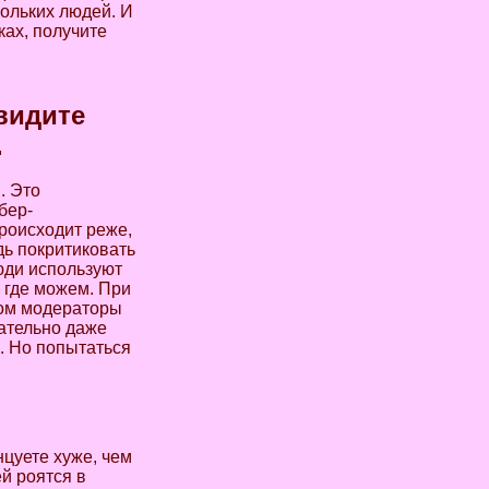
кольких людей. И
ках, получите
видите
.
м
. Это
бер-
происходит реже,
дь покритиковать
юди используют
 где можем. При
дом модераторы
ательно даже
ы. Но попытаться
нцуете хуже, чем
й роятся в