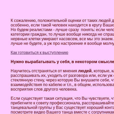
К сожалению, положительной оценки от таких людей д
особенно, если такой человек находится в кругу Ваши
Но будем реалистами - лучше сразу понять: если чело
категории граждан, то лучше вообще никогда не спр
нервные клетки умирают насовсем, все мы это знаем.
лучше не будете, а уж про настроение я вообще молчу
Как готовиться к выступлению
Нужно вырабатывать у себя, в некотором смысле 
Научитесь отстраняться от мнения
людей
, которые, 
расспрашивать их, уходить от разговора или, если уж
стеклянную стену, через которую Вы внушаете себе, ч
взаимодействия по кабелю и т.п., в общем, использо
восприятия слов другого человека.
Если существует такая ситуация, что Вы чувствуете, чт
прибегните к совету профессионала, расспрашивайте
танцевальной группы у Вас существует хороший конта
посмотрите видео Вашего танца вместе с согрупникам