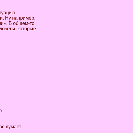
туацию.
и. Ну например,
и». В общем-то,
едочеты, которые
о
ас думает.