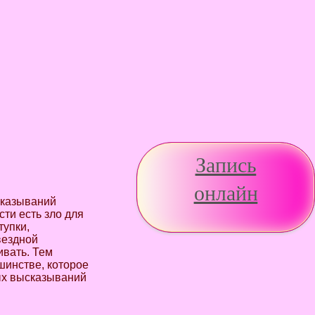
Запись
онлайн
сказываний
ти есть зло для
тупки,
вездной
ивать. Тем
шинстве, которое
ных высказываний