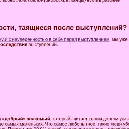
о видео indian dance (индийские танцы) есть в разделе
сти, таящиеся после выступлений?
у и с неуверенностью в себе перед выступлением
, мы уже
последствия
выступлений.
й
«добрый» знакомый
, который считает своим долгом ука
 до самых маленьких. Что самое любопытное, такие люди уб