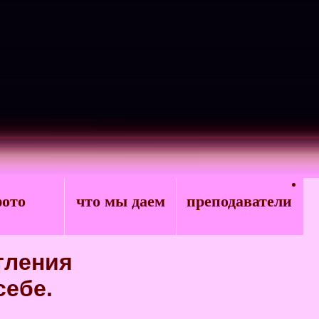
ото
что мы даем
преподаватели
тления
себе
.