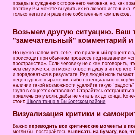
правды в суждениях стороннего человека, но, как пра
поэтому Вы можете выудить их из любого источника. А 
только негатив и развитие собственных комплексов.
Возьмем другую ситуацию. Ваш т
"замечательный" комментарий и 
Но нужно напомнить себе, что приличный процент лю
происходит при обычном процессе под названием «спл
пространство». Если человеку не с кем поговорить, ч
чем ему хочется, он может отвести душу в интернете
и порадоваться в результате. Ряд людей испытывают 
нецензурные выражения либо потенциально оскорбите
наличии такой возможности удаляйте такую "радость"
групп в соцсетях оставляют. Старайтесь отстранять
привлечь силу воли, дабы не читать их до конца. Коне
стоит.
Школа танца в Выборгском районе
Визуализация критики и самокри
Важно
переводить все критические моменты в п
могли бы, постарайтесь
выписать на бумагу, все, ч