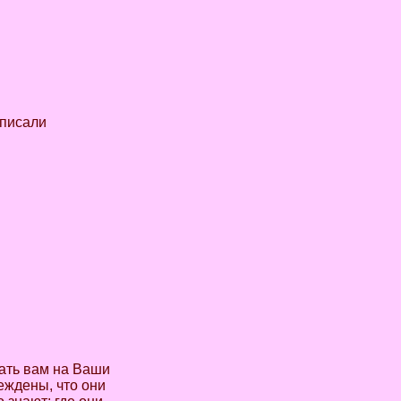
 писали
зать вам на Ваши
еждены, что они