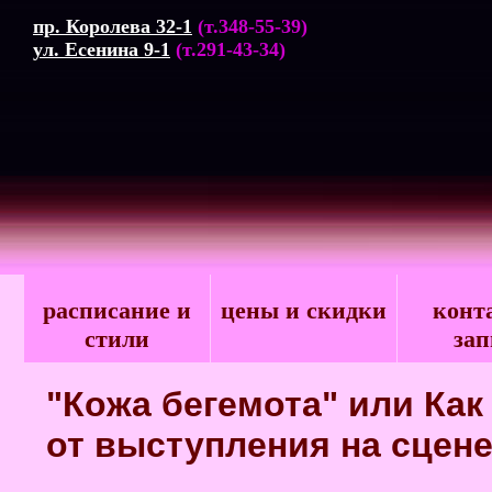
пр. Королева 32-1
(т.348-55-39)
ул. Есенина 9-1
(т.291-43-34)
расписание и
цены и скидки
конт
стили
зап
"Кожа бегемота" или Ка
от выступления на сцене