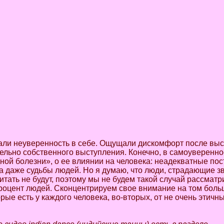
вали неуверенность в себе. Ощущали дискомфорт после вы
ельно собственного выступления. Конечно, в самоувереннос
ной болезни», о ее влиянии на человека: неадекватные пос
а даже судьбы людей. Но я думаю, что люди, страдающие з
итать не будут, поэтому мы не будем такой случай рассматр
процент людей. Сконцентрируем свое внимание на том боль
орые есть у каждого человека, во-вторых, от не очень этич