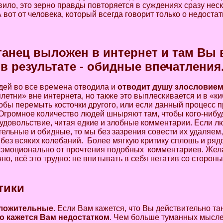
вило, это зерно правды повторяется в суждениях сразу нес
вот от человека, который всегда говорит только о недостат
анец выложен в интернет и там Вы 
в результате - обидные впечатления
дей во все времена отводила и
отводит душу злословие
етни» вне интернета, но также это выплескивается и в «ки
тобы перемыть косточки другого, или если данный процесс 
. Огромное количество людей шныряют там, чтобы кого-нибу
удовольствие, читая едкие и злобные комментарии. Если л
льные и обидные, то мы без зазрения совести их удаляем,
 без всяких колебаний. Более мягкую критику сплошь и ря
ся эмоционально от прочтения подобных комментариев. Жел
чно, всё это трудно: не впитывать в себя негатив со сторон
тики
оложительные
. Если Вам кажется, что Вы действительно та
то кажется Вам недостатком
. Чем больше туманных мысле