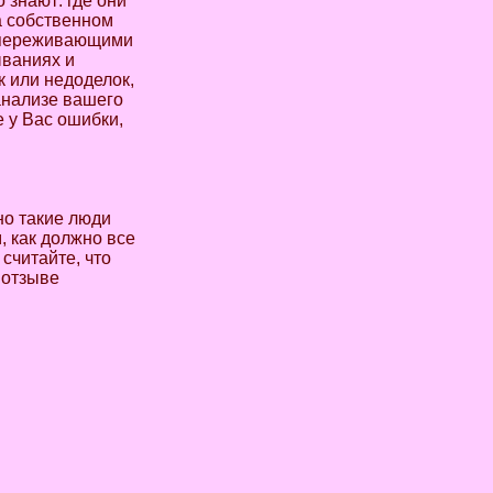
 знают: где они
на собственном
, переживающими
ываниях и
к или недоделок,
анализе вашего
е у Вас ошибки,
но такие люди
, как должно все
считайте, что
 отзыве