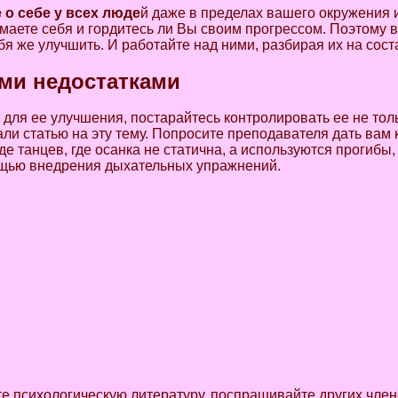
о себе у всех люде
й даже в пределах вашего окружения и
имаете себя и гордитесь ли Вы своим прогрессом. Поэтому 
я же улучшить. И работайте над ними, разбирая их на сост
ми недостатками
 для ее улучшения, постарайтесь контролировать ее не тол
али статью на эту тему. Попросите преподавателя дать вам 
яде танцев, где осанка не статична, а используются прогибы
мощью внедрения дыхательных упражнений.
йте психологическую литературу, поспрашивайте других чле