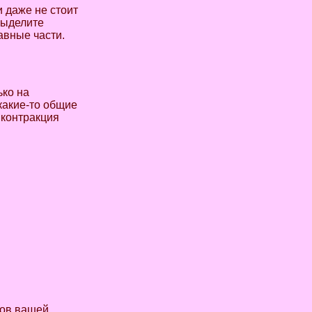
 даже не стоит
выделите
авные части.
ько на
какие-то общие
, контракция
нов вашей