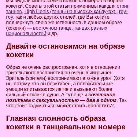
мы видели много замечательных номеров в образе
кокетки. Советы этой статьи применимы как для
стрип
танцев
,
High Heels (танцы на высоких каблуках)
,
гоу-
гоу
, так и любых других стилей, где Вы хотите
подчеркнуть свою женственность в данном образе
(кокетки) —
восточном танце
,
танцах разных
национальностей
и др.
Давайте остановимся на образе
кокетки
Образ не очень распространен, хотя в отношении
зрительского восприятия он очень выигрышен.
Зритель (зрители) воспринимают его «на ура». Хотя
бы потому, что он позитивен, а положительные
эмоции впитываются легче и вызывают более
сильный отклик в душе. А тут еще и
сочетание
позитива с сексуальностью — два в одном
. Так
что стоит задуматься: может стоить воплотить?
Главная сложность образа
кокетки в танцевальном номере