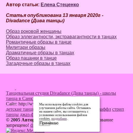
Автор статьи:
Елена Стеценко
Статья опубликована 13 января 2020г -
Divadance (Дива танцы)
Образ роковой женщины
Образ эллегантности, экстравагантности в танцах
Романтичные образы в танце
Милитари образы
Драматичные образы в танцах
Образ пацанки в танце
Загадочные образы в танцах
Танцевальная студия Divadance (Дива танцы) - школы
танца в Санкт-Петербурге
Сайт: http://www.divadance.ru
Мы используем файлы cookies для
улучшения работы сайта. Оставаясь
детские танцы
кей-поп танцы
танец живота
шаффл
стрип
на нашем сайте, вы соглашаетесь с
танцы
джаз-фанк
и другие
условиями использования файлов
cookies.
подробнее
.
© 2005
Авторские права защищены.
Копирование
Принимаю
запрещено!
divaletter@yandex.ru