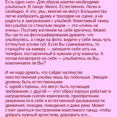
Есть одно «но». Для образа кокетки необходимо
улыбаться. В танце. Много. Естественно. Легко и
свободно. А это, увы, многие не могут. Большинству
легче изобразить драму и трагедию на сцене, а не
радость и заигрывание с улыбкой. Кокетливый танец
без улыбок со стянутым лицом — это «очень не
очень». Поэтому взглянем на себя критично. Может,
Вы часто на фотографировании думаете, что
улыбнулись, а глядя на фото, видите у себя лишь чуть
оттянутые уголки губ. Если Вы сомневаетесь, то
станцуйте на камеру — запишите себя хоть на
телефон, поставленный в нужном углу комнаты. А
потом посмотрите на себя — улыбаетесь ли Вы,
кокетничаете ли Вы?
И не надо думать, что сойдет натянутая
неестественная улыбка лишь бы побольше. Эмоции
должны быть естественными.
С одной стороны, это могут быть пугающие
требования, с другой — этот образ хорошо работает в
направлении снятия комплексов, приобретении
уверенности в себе и естественной раскованности
движения, походки, поведения и даже речи. Может
стоит заняться построением кокетливого танца, чтобы
добрать нужный артистизм, доразвить его…