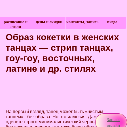
расписание и
цены и скидки
контакты, запись
видео
стили
Образ кокетки в женских
танцах — стрип танцах,
гоу-гоу, восточных,
латине и др. стилях
На первый взгляд, танец может быть «чистым
танцем» - без образа. Но это иллюзия. Даже если Вы
Запись
оденете строго минималистический черный костюм
онлайн
без декора и прочего, это тоже будет образ —