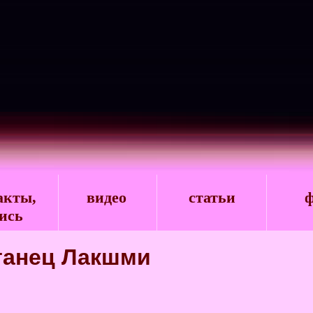
акты,
видео
статьи
ф
ись
 танец Лакшми