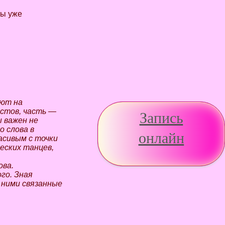
ы уже
уют на
кстов, часть —
Запись
ы важен не
о слова в
онлайн
асивым с точки
еских танцев,
ова.
го. Зная
 ними связанные