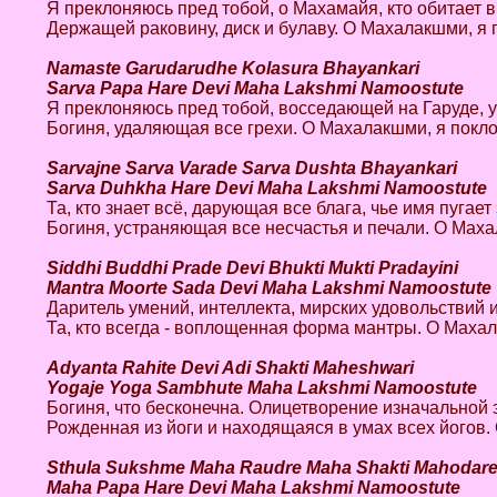
Я преклоняюсь пред тобой, о Махамайя, кто обитает 
Держащей раковину, диск и булаву. О Махалакшми, я 
Namaste Garudarudhe Kolasura Bhayankari
Sarva Papa Hare Devi Maha Lakshmi Namoostute
Я преклоняюсь пред тобой, восседающей на Гаруде, 
Богиня, удаляющая все грехи. О Махалакшми, я покло
Sarvajne Sarva Varade Sarva Dushta Bhayankari
Sarva Duhkha Hare Devi Maha Lakshmi Namoostute
Та, кто знает всё, дарующая все блага, чье имя пугает
Богиня, устраняющая все несчастья и печали. О Маха
Siddhi Buddhi Prade Devi Bhukti Mukti Pradayini
Mantra Moorte Sada Devi Maha Lakshmi Namoostute
Даритель умений, интеллекта, мирских удовольствий 
Та, кто всегда - воплощенная форма мантры. О Махал
Adyanta Rahite Devi Adi Shakti Maheshwari
Yogaje Yoga Sambhute Maha Lakshmi Namoostute
Богиня, что бесконечна. Олицетворение изначальной
Рожденная из йоги и находящаяся в умах всех йогов.
Sthula Sukshme Maha Raudre Maha Shakti Mahodar
Maha Papa Hare Devi Maha Lakshmi Namoostute