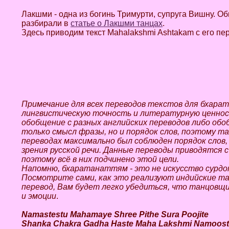
Лакшми - одна из богинь Тримурти, супруга Вишну. 
разбирали в
статье о Лакшми танцах
.
Здесь приводим текст Mahalakshmi Ashtakam с его пе
Примечание для всех переводов текстов для бхара
лингвистическую точность и литературную ценност
обобщение с разных английских переводов либо обо
только смысл фразы, но и порядок слов, поэтому та
переводах максимально был соблюден порядок слов,
зрения русской речи. Данные переводы приводятся 
поэтому всё в них подчинено этой цели.
Напомню, бхаратанаттям - это не искусство сурдоп
Посмотрите сами, как это реализуют индийские та
перевод, Вам будет легко убедиться, что танцовщ
и эмоции
.
Namastestu Mahamaye Shree Pithe Sura Poojite
Shanka Chakra Gadha Haste Maha Lakshmi Namoost