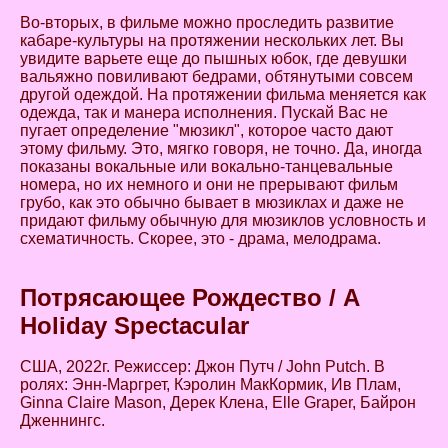
Во-вторых, в фильме можно проследить развитие
кабаре-культуры на протяжении нескольких лет. Вы
увидите варьете еще до пышных юбок, где девушки
вальяжно повиливают бедрами, обтянутыми совсем
другой одеждой. На протяжении фильма меняется как
одежда, так и манера исполнения. Пускай Вас не
пугает определение "мюзикл", которое часто дают
этому фильму. Это, мягко говоря, не точно. Да, иногда
показаны вокальные или вокально-танцевальные
номера, но их немного и они не прерывают фильм
грубо, как это обычно бывает в мюзиклах и даже не
придают фильму обычную для мюзиклов условность и
схематичность. Скорее, это - драма, мелодрама.
Потрясающее Рождество / A
Holiday Spectacular
США, 2022г. Режиссер: Джон Путч / John Putch. В
ролях: Энн-Маргрет, Кэролин МакКормик, Ив Плам,
Ginna Claire Mason, Дерек Клена, Elle Graper, Байрон
Дженнингс.