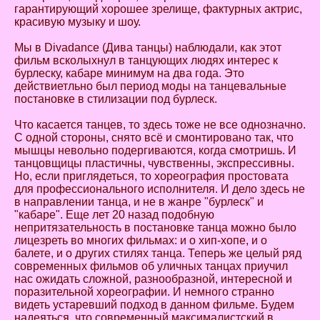
гарантирующий хорошее зрелище, фактурных актрис,
красивую музыку и шоу.
Мы в Divadance (Дива танцы) наблюдали, как этот
фильм всколыхнул в танцующих людях интерес к
бурлеску, кабаре минимум на два года. Это
действиетльно был период моды на танцевальные
постановке в стилизации под бурлеск.
Что касается танцев, то здесь тоже не все однозначно.
С одной стороны, снято всё и смонтировано так, что
мышцы невольно подергиваются, когда смотришь. И
танцовщицы пластичны, чувственны, экспрессивны.
Но, если приглядеться, то хореография простовата
для профессионального исполнителя. И дело здесь не
в направлении танца, и не в жанре "бурлеск" и
"кабаре". Еще лет 20 назад подобную
непритязательность в постановке танца можно было
лицезреть во многих фильмах: и о хип-хопе, и о
балете, и о других стилях танца. Теперь же целый ряд
современных фильмов об уличных танцах приучил
нас ожидать сложной, разнообразной, интересной и
поразительной хореографии. И немного странно
видеть устаревший подход в данном фильме. Будем
надеяться, что современный максималистский в