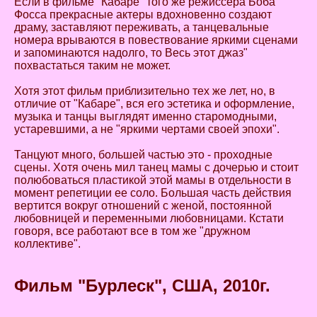
Если в фильме "Кабаре" того же режиссера Боба
Фосса прекрасные актеры вдохновенно создают
драму, заставляют переживать, а танцевальные
номера врываются в повествование яркими сценами
и запоминаются надолго, то Весь этот джаз"
похвастаться таким не может.
Хотя этот фильм приблизительно тех же лет, но, в
отличие от "Кабаре", вся его эстетика и оформление,
музыка и танцы выглядят именно старомодными,
устаревшими, а не "яркими чертами своей эпохи".
Танцуют много, большей частью это - проходные
сцены. Хотя очень мил танец мамы с дочерью и стоит
полюбоваться пластикой этой мамы в отдельности в
момент репетиции ее соло. Большая часть действия
вертится вокруг отношений с женой, постоянной
любовницей и переменными любовницами. Кстати
говоря, все работают все в том же "дружном
коллективе".
Фильм "Бурлеск"
, США, 2010г.