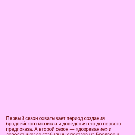
Первый сезон охватывает период создания
бродвейского мюзикла и доведения его до первого
предпоказа. А второй сезон — «дозревание» и
доводка шоу до стабильных показов на Бродвее и