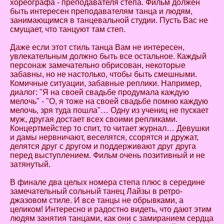
хореографа - преподавателя степа. Фильм должен
быть интересен преподавателям танца и людям,
занимающимся в танцевальной студии. Пусть Вас не
смущает, что танцуют там степ.
Даже если этот стиль танца Вам не интересен,
увлекательным должно быть все остальное. Каждый
персонаж замечательно обрисован, некоторые
забавны, но не настолько, чтобы быть смешными.
Комичные ситуации, забавные реплики. Например,
диалог: "Я на своей свадьбе продумала каждую
мелочь" - "О, я тоже на своей свадьбе помню каждую
мелочь, зря туда пошла"… Одну из учениц не пускает
муж, другая достает всех своими репликами.
Концертмейстер то спит, то читает журнал… Девушки
и дамы нервничают, веселятся, ссорятся и дружат,
делятся друг с другом и поддерживают друг друга
перед выступлением. Фильм очень позитивный и не
затянутый.
В финале два целых номера степа плюс в середине
замечательный сольный танец Лайзы в ретро-
джазовом стиле. И все танцы не обрывками, а
целиком! Интересно и радостно видеть, что дают этим
людям занятия танцами, как они с замиранием сердца