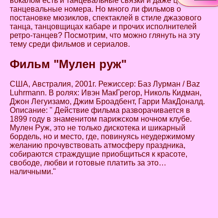
вокалом есть и танцевальные связки и даже целые
танцевальные номера. Но много ли фильмов о
постановке мюзиклов, спектаклей в стиле джазового
танца, танцовщицах кабаре и прочих исполнителей
ретро-танцев? Посмотрим, что можно глянуть на эту
тему среди фильмов и сериалов.
Фильм "Мулен руж"
США, Австралия, 2001г. Режиссер: Баз Лурман / Baz
Luhrmann. В ролях: Ивэн МакГрегор, Николь Кидман,
Джон Легуизамо, Джим Броадбент, Гарри МакДоналд.
Описание: " Действие фильма разворачивается в
1899 году в знаменитом парижском ночном клубе.
Мулен Руж, это не только дискотека и шикарный
бордель, но и место, где, повинуясь неудержимому
желанию прочувствовать атмосферу праздника,
собираются страждущие приобщиться к красоте,
свободе, любви и готовые платить за это…
наличными."