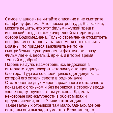
Самое главное - не читайте описание и не смотрите
на афишу фильма. А то, посмотрев туда, Вы, как и я,
можете решить, что этот фильм - жуткий треш и
испанский стыд, а также очередной материал для
обзора Бэдкомедиана. Только стремление отсмотреть
все фильмы о танце заставило меня его включить.
Боязнь, что придется выключить нечто не
смотрибельное улетучивается фактически сразу.
Фильм легкий, веселый, яркий, и в то же время
теплый и добрый.
Парень из аула, насмотревшись видосиков в
интернете, едет покорять столичную танцовщицу-
блоггера. Туда же со своей целью едет девушка, с
которой его хотели свести в родном ауле.
Столкновение двух миров: архаичного и столичного
показано с огоньком и без перекоса в сторону вроде
«конечно, тут лучше, а там ужасно». Да, есть
некоторые карикатурности в обоих мирах и
преувеличения, но всё-таки это комедия.
Танцевальных отрывков там мало. Однако, где они
есть, там они выглядят уместно. Если танец, то