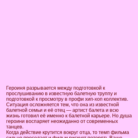
Героиня разрывается между подготовкой к
прослушиванию в известную балетную труппу и
подготовкой к просмотру в профи хип-хоп коллектив.
Ситуация осложняется тем, что она из известной
балетной семьи и её отец — артист балета и всю
жизнь готовил её именно к балетной карьере. Но душа
героини воспаряет неожиданно от современных
танцев.
Когда действие крутится вокруг отца, то темп фильма
сильно проседает и фильм рискует потерять Ваше