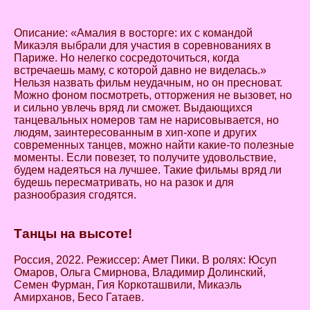
Описание: «Амалия в восторге: их с командой
Микаэля выбрали для участия в соревнованиях в
Париже. Но нелегко сосредоточиться, когда
встречаешь маму, с которой давно не виделась.»
Нельзя назвать фильм неудачным, но он пресноват.
Можно фоном посмотреть, отторжения не вызовет, но
и сильно увлечь вряд ли сможет. Выдающихся
танцевальных номеров там не нарисовывается, но
людям, заинтересованным в хип-хопе и других
современных танцев, можно найти какие-то полезные
моменты. Если повезет, то получите удовольствие,
будем надеяться на лучшее. Такие фильмы вряд ли
будешь пересматривать, но на разок и для
разнообразия сгодятся.
Танцы на высоте!
Россия, 2022. Режиссер: Амет Пики. В ролях: Юсуп
Омаров, Ольга Смирнова, Владимир Долинский,
Семен Фурман, Гия Коркоташвили, Микаэль
Амирханов, Бесо Гатаев.