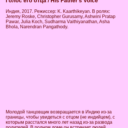
Голос его отца / His Father's Voice
Индия, 2017. Режиссер: K. Kaarthikeyan. В ролях:
Jeremy Roske, Christopher Gurusamy, Ashwini Pratap
Pawar, Julia Koch, Sudharma Vaithiyanathan, Asha
Bhola, Narendran Pangathody.
Молодой танцовщик возвращается в Индию из-за
границы, чтобы увидеться с отцом (не индийцем), с
которым расстался много лет назад из-за развода
родителей. В родном доме он встречает людей,