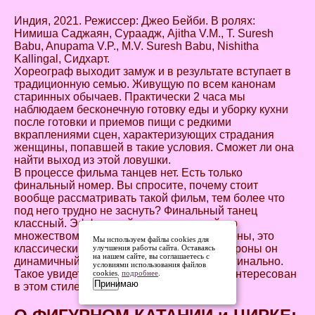
Индия, 2021. Режиссер: Джео Бейби. В ролях:
Нимиша Саджаян, Сураадж, Ajitha V.M., T. Suresh
Babu, Anupama V.P., M.V. Suresh Babu, Nishitha
Kallingal, Сидхарт.
Хореограф выходит замуж и в результате вступает в
традиционную семью. Живущую по всем канонам
старинных обычаев. Практически 2 часа мы
наблюдаем бесконечную готовку еды и уборку кухни
после готовки и приемов пищи с редкими
вкраплениями сцен, характеризующих страдания
женщины, попавшей в такие условия. Сможет ли она
найти выход из этой ловушки.
В процессе фильма танцев нет. Есть только
финальный номер. Вы спросите, почему стоит
вообще рассматривать такой фильм, тем более что
под него трудно не заснуть? Финальный танец
классный. Эффектный, хорошо снятый, со
множеством перестроений. С одной стороны, это
Мы используем файлы cookies для
классический бхаратанатьям, с другой стороны он
улучшения работы сайта. Оставаясь
на нашем сайте, вы соглашаетесь с
динамичный, выглядит современно и оригинально.
условиями использования файлов
Такое увидеть стоит не только тем, кто заинтересован
cookies.
подробнее
.
Принимаю
в этом стиле.