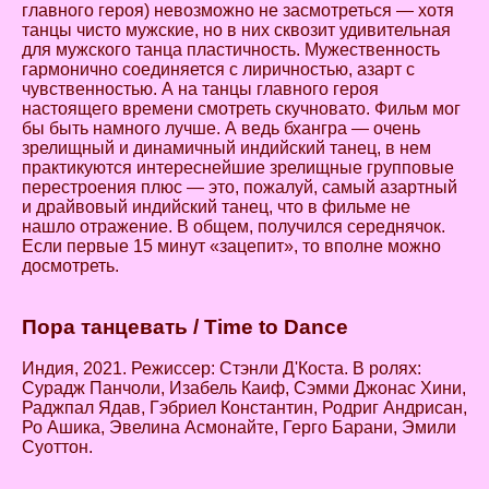
главного героя) невозможно не засмотреться — хотя
танцы чисто мужские, но в них сквозит удивительная
для мужского танца пластичность. Мужественность
гармонично соединяется с лиричностью, азарт с
чувственностью. А на танцы главного героя
настоящего времени смотреть скучновато. Фильм мог
бы быть намного лучше. А ведь бхангра — очень
зрелищный и динамичный индийский танец, в нем
практикуются интереснейшие зрелищные групповые
перестроения плюс — это, пожалуй, самый азартный
и драйвовый индийский танец, что в фильме не
нашло отражение. В общем, получился середнячок.
Если первые 15 минут «зацепит», то вполне можно
досмотреть.
Пора
танцевать
/ Time to Dance
Индия, 2021. Режиссер: Стэнли Д'Коста. В ролях:
Сурадж Панчоли, Изабель Каиф, Сэмми Джонас Хини,
Раджпал Ядав, Гэбриел Константин, Родриг Андрисан,
Ро Ашика, Эвелина Асмонайте, Герго Барани, Эмили
Суоттон.