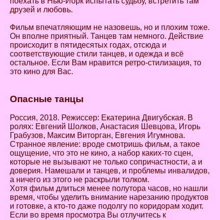
поехать в Нью-Йорк испытать судьбу, встретить там
друзей и любовь.
Фильм впечатляющим не назовешь, но и плохим тоже.
Он вполне приятный. Танцев там немного. Действие
происходит в пятидесятых годах, отсюда и
соответствующие стили танцев, и одежда и всё
остальное. Если Вам нравится ретро-стилизация, то
это кино для Вас.
Опасные танцы
Россия, 2018. Режиссер: Екатерина Двигубская. В
ролях: Евгений Шолков, Анастасия Шевцова, Игорь
Грабузов, Максим Виторган, Евгения Игумнова.
Странное явление: вроде смотришь фильм, а такое
ощущение, что это не кино, а набор каких-то сцен,
которые не вызывают не только сопричастности, а и
доверия. Намешали и танцев, и проблемы инвалидов,
а ничего из этого не раскрыли толком.
Хотя фильм длиться менее полутора часов, но нашли
время, чтобы уделить внимание нарезанию продуктов
и готовке, а кто-то даже подолгу по коридорам ходит.
Если во время просмотра Вы отлучитесь к