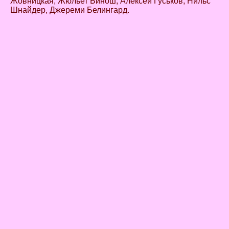
Жовницкая, Жюльет Бинош, Алексей Гуськов, Нильс
Шнайдер, Джереми Белингард.