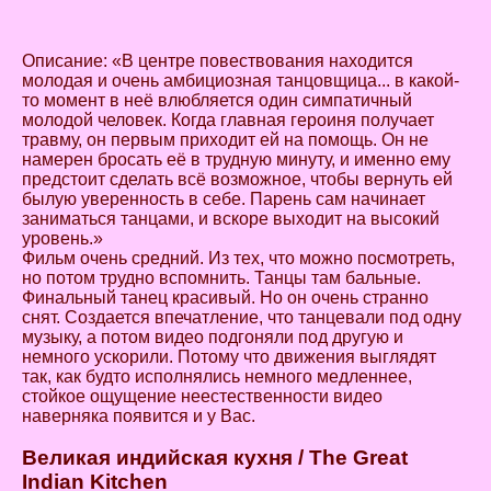
Описание: «В центре повествования находится
молодая и очень амбициозная танцовщица... в какой-
то момент в неё влюбляется один симпатичный
молодой человек. Когда главная героиня получает
травму, он первым приходит ей на помощь. Он не
намерен бросать её в трудную минуту, и именно ему
предстоит сделать всё возможное, чтобы вернуть ей
былую уверенность в себе. Парень сам начинает
заниматься танцами, и вскоре выходит на высокий
уровень.»
Фильм очень средний. Из тех, что можно посмотреть,
но потом трудно вспомнить. Танцы там бальные.
Финальный танец красивый. Но он очень странно
снят. Создается впечатление, что танцевали под одну
музыку, а потом видео подгоняли под другую и
немного ускорили. Потому что движения выглядят
так, как будто исполнялись немного медленнее,
стойкое ощущение неестественности видео
наверняка появится и у Вас.
Великая
индийская
кухня
/ The Great
Indian Kitchen