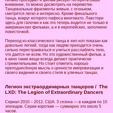
внимание, то можно досмотреть на перемотке.
Танцевальные фрагменты живые, с огоньком,
смотрятся легко и интересно. Кроме финального
танца, вокруг которого пафоса многовато. Лавстори
здесь для галочки и как это теперь водится не только в
американских фильмах, а и в европейских, заполнено
повесточкой.
Переход из классического танца в хип-хоп показан как
довольно легкий, тогда как людям приходится очень
сильно перестраиваться и учиться расслаблять тело,
что дается не всем. Но это художественный фильм, а
в кино такие вещи всегда делают практически
стремительными. Но стоит отметить хорошо
преподнесённую мысль о ценности импровизации и
своего видения и своего стиля в уличных танцах.
Легион
экстраординарных
танцоров
/ The
LXD: The Legion of Extraordinary Dancers
Сериал 2010 – 2012. США. 3 сезона — в каждом по 10
эпизодов. Серии короткие — суммарно это около 5
часов.