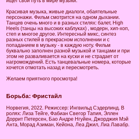
ищет свой путь в мире музыки.
Красивая музыка, живые диалоги, обаятельные
персонажи. Фильм смотрится на одном дыхании.
Танцев очень много и в разных стилях: балет, High
Heels (танцы на высоких каблуках) , модерн, хип-хоп,
степ и многое другое. Интересный микс, синтез
разных стилей в прекрасном исполнении и с
попаданием в музыку - в каждую ноту. Фильм
буквально заполнен разной музыкой и танцами и при
этом не разваливается на куски и не страдает от
нагромождений. Есть танцевальные номера, которые
хочется отмотать назад и пересмотреть.
Желаем приятного просмотра!
Борьба: Фристайл
Норвегия, 2022. Режиссер: Ингвильд Сэдерлинд. В
ролях: Лиза Тейге, Фабиан Свегор Тапия, Эллен
Доррит Петерсен, Бао Андре Нгуйен, Джорджия Мэй
Анта, Морад Азиман, Кейона, Леа Джил, Лиа Лавабр.