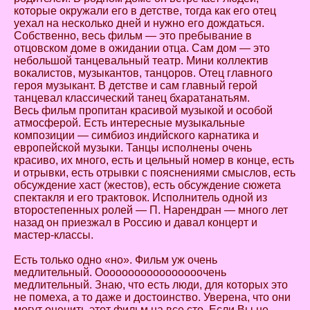
которые окружали его в детстве, тогда как его отец
уехал на несколько дней и нужно его дождаться.
Собственно, весь фильм — это пребывание в
отцовском доме в ожидании отца. Сам дом — это
небольшой танцевальный театр. Мини коллектив
вокалистов, музыкантов, танцоров. Отец главного
героя музыкант. В детстве и сам главный герой
танцевал классический танец бхаратанатьям.
Весь фильм пропитан красивой музыкой и особой
атмосферой. Есть интересные музыкальные
композиции — симбиоз индийского карнатика и
европейской музыки. Танцы исполнены очень
красиво, их много, есть и цельный номер в конце, есть
и отрывки, есть отрывки с пояснениями смыслов, есть
обсуждение хаст (жестов), есть обсуждение сюжета
спектакля и его трактовок. Исполнитель одной из
второстепенных ролей — П. Нарендран — много лет
назад он приезжал в Россию и давал концерт и
мастер-классы.
Есть только одно «но». Фильм уж очень
медлительный. Ооооооооооооооооочень
медлительный. Знаю, что есть люди, для которых это
не помеха, а то даже и достоинство. Уверена, что они
могут оценить этот фильм на все сто. Если Вы не