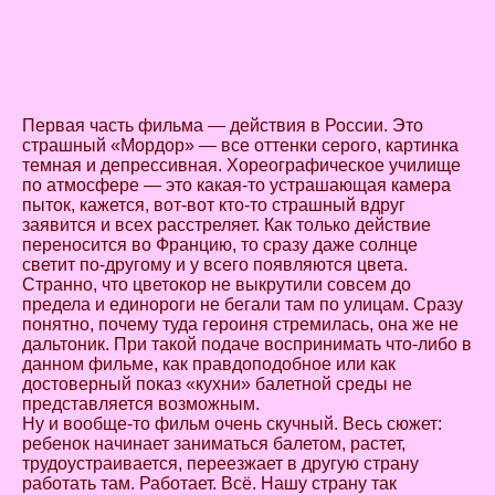
Первая часть фильма — действия в России. Это
страшный «Мордор» — все оттенки серого, картинка
темная и депрессивная. Хореографическое училище
по атмосфере — это какая-то устрашающая камера
пыток, кажется, вот-вот кто-то страшный вдруг
заявится и всех расстреляет. Как только действие
переносится во Францию, то сразу даже солнце
светит по-другому и у всего появляются цвета.
Странно, что цветокор не выкрутили совсем до
предела и единороги не бегали там по улицам. Сразу
понятно, почему туда героиня стремилась, она же не
дальтоник. При такой подаче воспринимать что-либо в
данном фильме, как правдоподобное или как
достоверный показ «кухни» балетной среды не
представляется возможным.
Ну и вообще-то фильм очень скучный. Весь сюжет:
ребенок начинает заниматься балетом, растет,
трудоустраивается, переезжает в другую страну
работать там. Работает. Всё. Нашу страну так