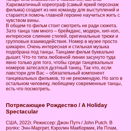
Харизматичный хореограф (самый яркий персонаж
фильма) создает из них команду для выступлений и
старается помочь главной героине научиться жить с
чувством вины.
В общем-то фильм стоит смотреть не ради сюжета.
Зато танца там много – брейкданс, модерн, хип-хоп,
интересное слияние стилей, оригинальные трюки и
групповые взаимодействия. Номер в музее просто
шикарен. Очень интересная и стильная музыка
подобрана под танцы. Танцами фильм буквально
дышит. Что-то типа любовной линии засунуто туда
явно только для того, чтобы среди танцевальных
номеров затесался дуэтный танец. Так что, если
лавстори для Вас – обязательный компонент
танцевальных фильмов, то не рекомендую. Но зато в
остальном человеку, любящему современные танцы,
есть что посмотреть.
Потрясающее Рождество / A Holiday
Spectacular
США, 2022г. Режиссер: Джон Путч / John Putch. В
ролях: Энн-Маргрет, Кэролин МакКормик, Ив Плам,