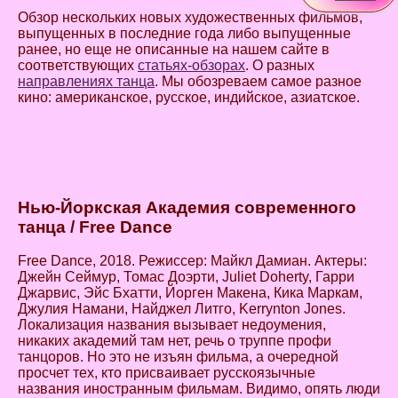
Обзор нескольких новых художественных фильмов,
выпущенных в последние года либо выпущенные
ранее, но еще не описанные на нашем сайте в
соответствующих
статьях-обзорах
. О разных
направлениях танца
. Мы обозреваем самое разное
кино: американское, русское, индийское, азиатское.
Нью-Йоркская Академия современного
танца / Free Dance
Free Dance, 2018. Режиссер: Майкл Дамиан. Актеры:
Джейн Сеймур, Томас Доэрти, Juliet Doherty, Гарри
Джарвис, Эйс Бхатти, Йорген Макена, Кика Маркам,
Джулия Намани, Найджел Литго, Kerrynton Jones.
Локализация названия вызывает недоумения,
никаких академий там нет, речь о труппе профи
танцоров. Но это не изъян фильма, а очередной
просчет тех, кто присваивает русскоязычные
названия иностранным фильмам. Видимо, опять люди