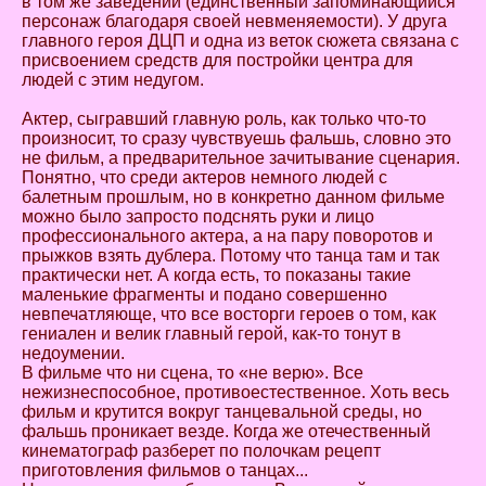
в том же заведении (единственный запоминающийся
персонаж благодаря своей невменяемости). У друга
главного героя ДЦП и одна из веток сюжета связана с
присвоением средств для постройки центра для
людей с этим недугом.
Актер, сыгравший главную роль, как только что-то
произносит, то сразу чувствуешь фальшь, словно это
не фильм, а предварительное зачитывание сценария.
Понятно, что среди актеров немного людей с
балетным прошлым, но в конкретно данном фильме
можно было запросто подснять руки и лицо
профессионального актера, а на пару поворотов и
прыжков взять дублера. Потому что танца там и так
практически нет. А когда есть, то показаны такие
маленькие фрагменты и подано совершенно
невпечатляюще, что все восторги героев о том, как
гениален и велик главный герой, как-то тонут в
недоумении.
В фильме что ни сцена, то «не верю». Все
нежизнеспособное, противоестественное. Хоть весь
фильм и крутится вокруг танцевальной среды, но
фальшь проникает везде. Когда же отечественный
кинематограф разберет по полочкам рецепт
приготовления фильмов о танцах...