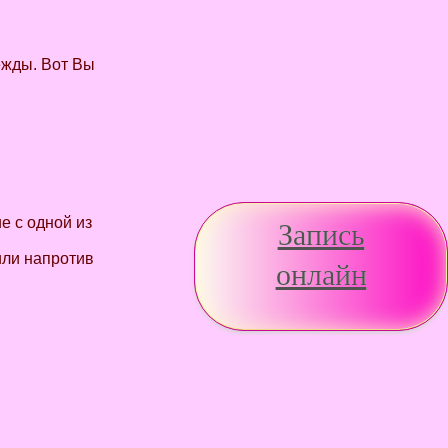
ежды. Вот Вы
Запись
е с одной из
или напротив
онлайн