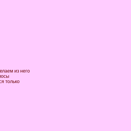
елаем из него
лосы
ся только