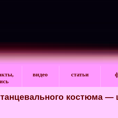
акты,
видео
статьи
ф
ись
 танцевального костюма — 