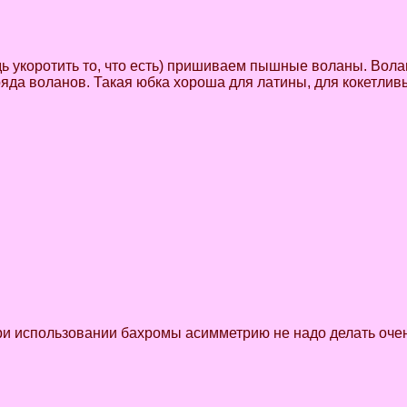
ведь укоротить то, что есть) пришиваем пышные воланы. Во
яда воланов. Такая юбка хороша для латины, для кокетлив
ри использовании бахромы асимметрию не надо делать очен