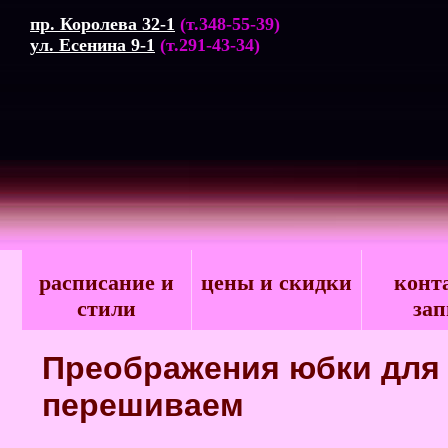
пр. Королева 32-1
(т.348-55-39)
ул. Есенина 9-1
(т.291-43-34)
расписание и
цены и скидки
конт
стили
зап
Преображения юбки для
перешиваем