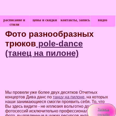
расписание и
цены и скидки
контакты, запись
видео
стили
Фото разнообразных
трюков
pole-dance
(танец на пилоне)
Мы провели уже более двух десятков Отчетных
концертов Дива данс по
танцу на пилоне
, на которых
наши занимающиеся смогли проявить себя. То, что
Вы здесь видите - не иллюзия вольготно долгих
Запись
фотосессий исключительно профессионалов и не
онлайн
фото, выловленные в чужих ресурсов интернета. Это