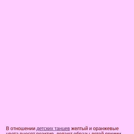
В отношении
детских танцев
желтый и оранжевые
цвета вносят позитив, делают образы детей яркими.