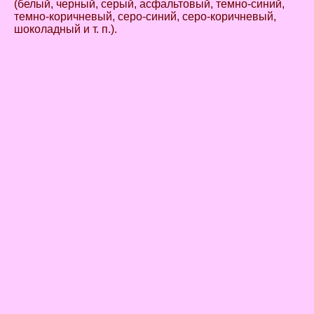
(белый, черный, серый, асфальтовый, темно-синий,
темно-коричневый, серо-синий, серо-коричневый,
шоколадный и т. п.).