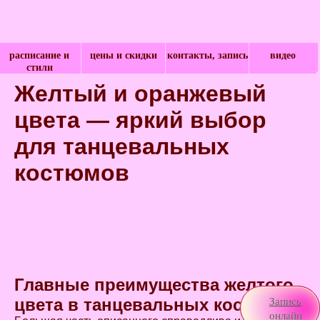
расписание и
цены и скидки
контакты, запись
видео
стили
Желтый и оранжевый
цвета — яркий выбор
для танцевальных
костюмов
Главные преимущества желтого
Запись
цвета в танцевальных костюмах.
онлайн