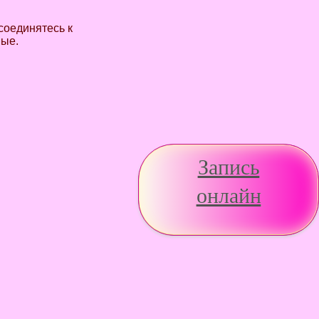
соединятесь к
вые.
Запись
онлайн