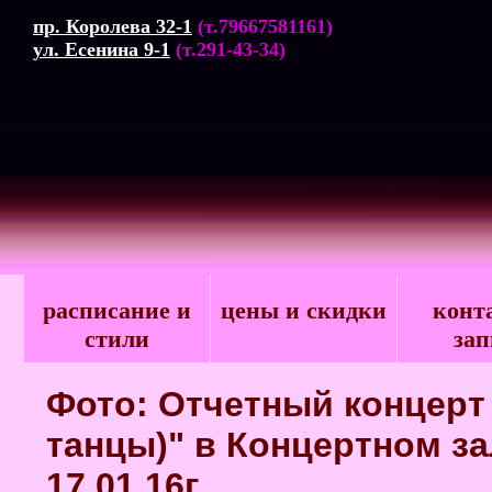
пр. Королева 32-1
(т.79667581161)
ул. Есенина 9-1
(т.291-43-34)
расписание и
цены и скидки
конт
стили
зап
Фото: Отчетный концерт
танцы)" в Концертном за
17.01.16г.