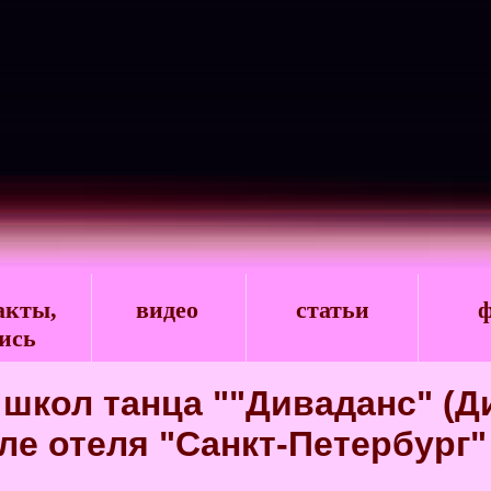
акты,
видео
статьи
ф
ись
 школ танца ""Диваданс" (Д
ле отеля "Санкт-Петербург"