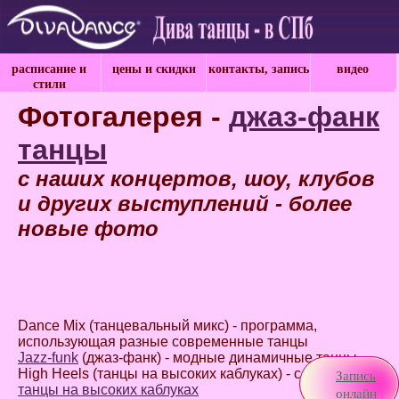
расписание и
цены и скидки
контакты, запись
видео
стили
Фотогалерея -
джаз-фанк
танцы
с наших концертов, шоу, клубов
и других выступлений - более
новые фото
Dance Mix (танцевальный микс) - программа,
использующая разные современные танцы
Jazz-funk
(джаз-фанк) - модные динамичные танцы
High Heels (танцы на высоких каблуках) - сексуальные
Запись
танцы на высоких каблуках
онлайн