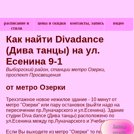
расписание и
цены и скидки
контакты, запись
видео
стили
Как найти Divadance
(Дива танцы) на ул.
Есенина 9-1
Выборгский район, станции метро Озерки,
проспект Просвещения
от метро Озерки
Трехэтажное новое нежилое здание - 10 минут от
метро "Озерки" или пару остановок (выйти надо на
пересечении пр.Луначарского и ул.Есенина). Здание
студии Diva dance (Дива танцы) расположено по
ул.Есенина между пр.Луначарского и Учебным пер.
Запись
онлайн
Если Вы выходите из метро "Озерки" то перейдите