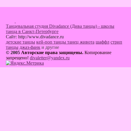
Танцевальная студия Divadance (Дива танцы) - школы
танца в Санкт-Петербурге
Сайт: http://www.divadance.ru
детские танцы
кей-поп танцы
танец живота
шаффл
стрип
танцы
джаз-фанк
и другие
© 2005
Авторские права защищены.
Копирование
запрещено!
divaletter@yandex.ru